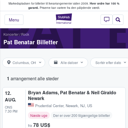
Markedspladsen for billetter til livearrangementer siden 2009.
Hver ordre har 100 %
fans køber og sælger billetter
PAT 
garanti.
Priserne kan variere fra den pålydende værdi.
StubHub - Hvor fan
Menu
Koncerter
/
Rock
Pat Benatar Billetter
Columbus, OH
Alle datoer
Sortér efter dato
1
arrangement alle steder
Bryan Adams, Pat Benatar & Neil Giraldo
12.
Newark
AUG.
Prudential Center
,
Newark, NJ, US
ONS
7.30 PM
Næste uge
Der er over 200 tilgængelige billetter
78 US$
fra