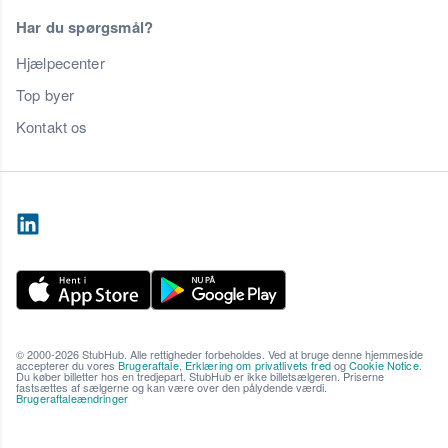
Har du spørgsmål?
Hjælpecenter
Top byer
Kontakt os
© 2000-2026 StubHub. Alle rettigheder forbeholdes. Ved at bruge denne hjemmeside
accepterer du vores
Brugeraftale
,
Erklæring om privatlivets fred
og
Cookie Notice
.
Du køber billetter hos en tredjepart. StubHub er ikke billetsælgeren. Priserne
fastsættes af sælgerne og kan være over den pålydende værdi.
Brugeraftaleændringer