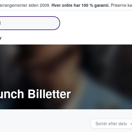
ivearrangementer siden 2009.
Hver ordre har 100 % garanti.
Priserne ka
lger billetter
y
nch Billetter
Sortér efter dato