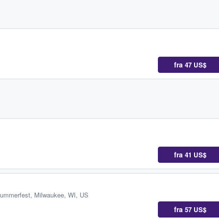
fra
47 US$
fra
41 US$
Summerfest
,
Milwaukee, WI, US
fra
57 US$