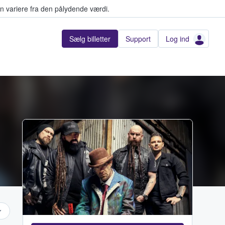
n variere fra den pålydende værdi.
Sælg billetter
Support
Log ind