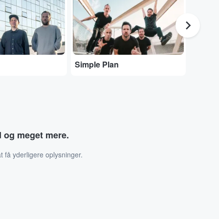
Simple Plan
Noah 
ud og meget mere.
t få yderligere oplysninger.