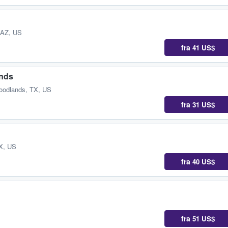
 AZ, US
fra
41 US$
ands
oodlands, TX, US
fra
31 US$
TX, US
fra
40 US$
fra
51 US$