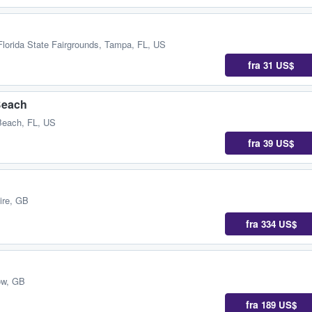
Florida State Fairgrounds
,
Tampa, FL, US
fra
31 US$
Beach
each, FL, US
fra
39 US$
ire, GB
fra
334 US$
ow, GB
fra
189 US$