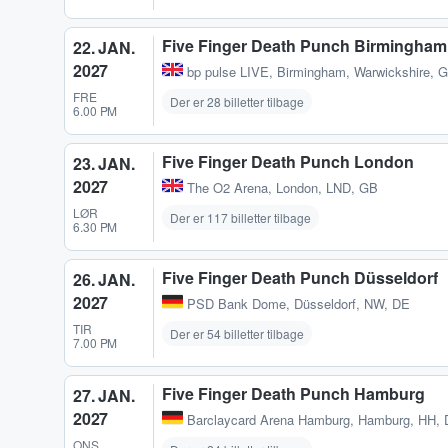
Five Finger Death Punch Birmingham
22. JAN.
2027
bp pulse LIVE
,
Birmingham, Warwickshire, 
FRE
Der er 28 billetter tilbage
6.00 PM
Five Finger Death Punch London
23. JAN.
2027
The O2 Arena
,
London, LND, GB
LØR
Der er 117 billetter tilbage
6.30 PM
Five Finger Death Punch Düsseldorf
26. JAN.
2027
PSD Bank Dome
,
Düsseldorf, NW, DE
TIR
Der er 54 billetter tilbage
7.00 PM
Five Finger Death Punch Hamburg
27. JAN.
2027
Barclaycard Arena Hamburg
,
Hamburg, HH,
ONS