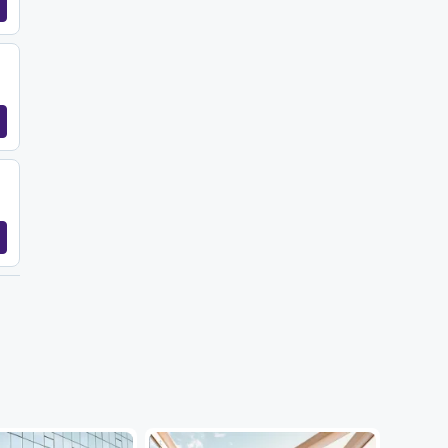
...
...