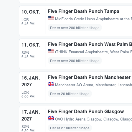
Five Finger Death Punch Tampa
10. OKT.
MidFlorida Credit Union Amphitheatre at the 
LØR
6.45 PM
Der er over 200 billetter tilbage
Five Finger Death Punch West Palm 
11. OKT.
iTHINK Financial Amphitheatre
,
West Palm B
SØN
6.45 PM
Der er over 200 billetter tilbage
Five Finger Death Punch Manchester
16. JAN.
2027
Manchester AO Arena
,
Manchester, Lancash
LØR
Der er 20 billetter tilbage
6.00 PM
Five Finger Death Punch Glasgow
17. JAN.
2027
OVO Hydro Arena Glasgow
,
Glasgow, Glasg
SØN
Der er 27 billetter tilbage
6.30 PM