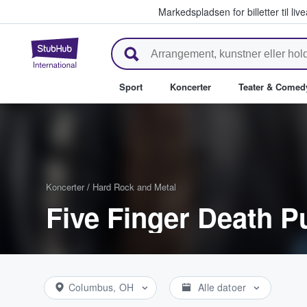
Markedspladsen for billetter til l
StubHub - Hvor fans køber og sæ
Sport
Koncerter
Teater & Comed
Koncerter
/
Hard Rock and Metal
Five Finger Death Pu
Columbus, OH
Alle datoer