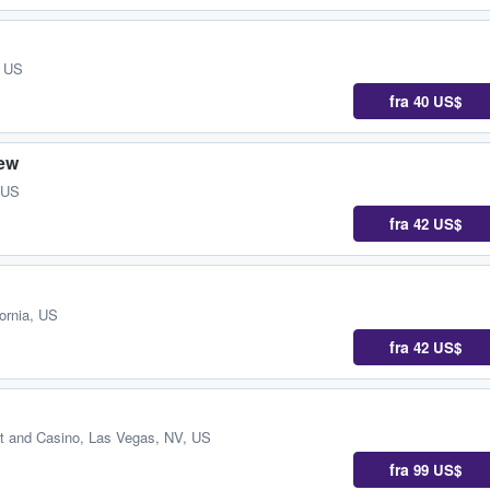
, US
fra
40 US$
iew
 US
fra
42 US$
ornia, US
fra
42 US$
t and Casino
,
Las Vegas, NV, US
fra
99 US$