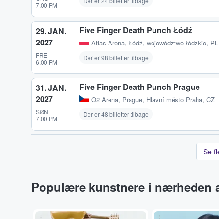
Der er 24 billetter tilbage
7.00 PM
Five Finger Death Punch Łódź
29. JAN.
2027
Atlas Arena
,
Łódź, województwo łódzkie, PL
FRE
Der er 98 billetter tilbage
6.00 PM
Five Finger Death Punch Prague
31. JAN.
2027
O2 Arena
,
Prague, Hlavní město Praha, CZ
SØN
Der er 48 billetter tilbage
7.00 PM
Se f
Populære kunstnere i nærheden a
...
...