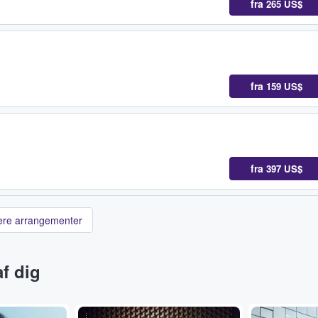
fra
265 US$
fra
159 US$
fra
397 US$
lere arrangementer
f dig
...
...