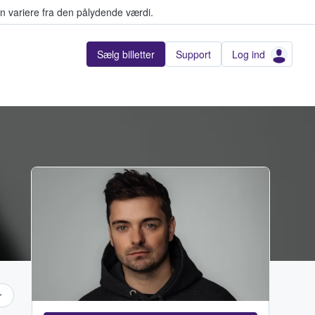
n variere fra den pålydende værdi.
Sælg billetter
Support
Log ind