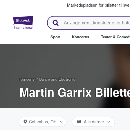
Markedspladsen for billetter til l
StubHub - Hvor fans køber og sæ
Sport
Koncerter
Teater & Comed
Koncerter
/
Dance and Electronic
Martin Garrix Billett
Columbus, OH
Alle datoer