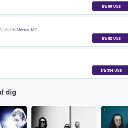
fra
60 US$
 Ciudad de México, MX
fra
82 US$
fra
334 US$
f dig
...
...