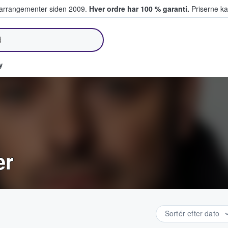
ivearrangementer siden 2009.
Hver ordre har 100 % garanti.
Priserne ka
lger billetter
y
er
Sortér efter dato