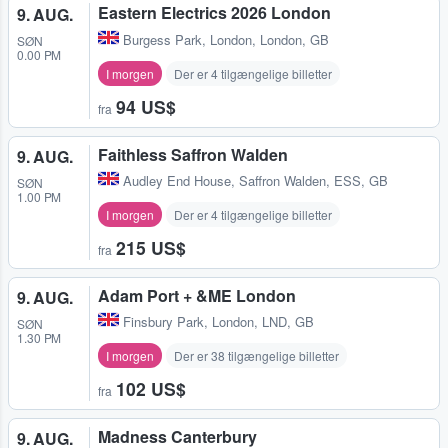
Eastern Electrics 2026 London
9. AUG.
Burgess Park
,
London, London, GB
SØN
0.00 PM
I morgen
Der er 4 tilgængelige billetter
94 US$
fra
Faithless Saffron Walden
9. AUG.
Audley End House
,
Saffron Walden, ESS, GB
SØN
1.00 PM
I morgen
Der er 4 tilgængelige billetter
215 US$
fra
Adam Port + &ME London
9. AUG.
Finsbury Park
,
London, LND, GB
SØN
1.30 PM
I morgen
Der er 38 tilgængelige billetter
102 US$
fra
Madness Canterbury
9. AUG.