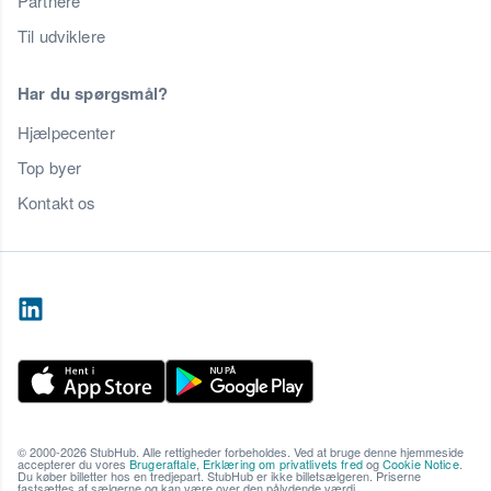
Partnere
Til udviklere
Har du spørgsmål?
Hjælpecenter
Top byer
Kontakt os
© 2000-2026 StubHub. Alle rettigheder forbeholdes. Ved at bruge denne hjemmeside
accepterer du vores
Brugeraftale
,
Erklæring om privatlivets fred
og
Cookie Notice
.
Du køber billetter hos en tredjepart. StubHub er ikke billetsælgeren. Priserne
fastsættes af sælgerne og kan være over den pålydende værdi.