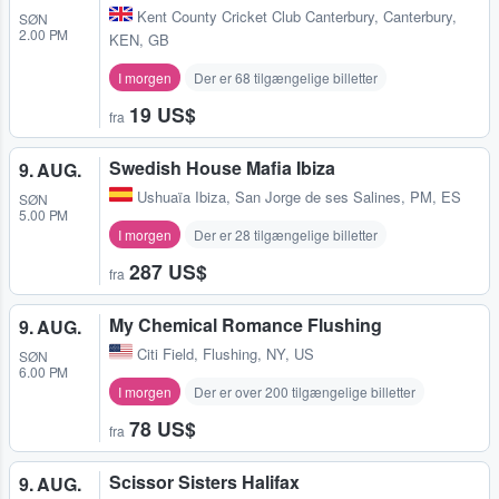
Kent County Cricket Club Canterbury
,
Canterbury,
SØN
2.00 PM
KEN, GB
I morgen
Der er 68 tilgængelige billetter
19 US$
fra
Swedish House Mafia Ibiza
9. AUG.
Ushuaïa Ibiza
,
San Jorge de ses Salines, PM, ES
SØN
5.00 PM
I morgen
Der er 28 tilgængelige billetter
287 US$
fra
My Chemical Romance Flushing
9. AUG.
Citi Field
,
Flushing, NY, US
SØN
6.00 PM
I morgen
Der er over 200 tilgængelige billetter
78 US$
fra
Scissor Sisters Halifax
9. AUG.