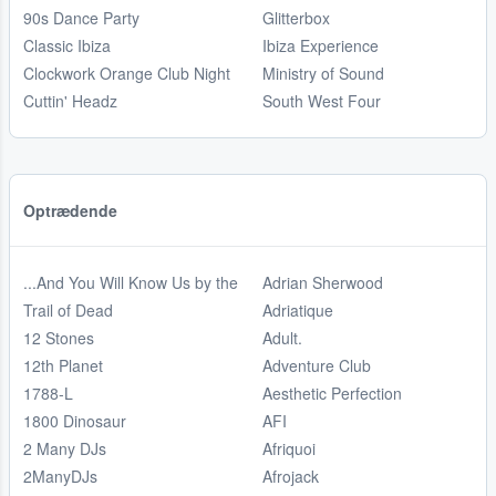
90s Dance Party
Glitterbox
Classic Ibiza
Ibiza Experience
Clockwork Orange Club Night
Ministry of Sound
Cuttin' Headz
South West Four
Optrædende
...And You Will Know Us by the
Adrian Sherwood
Trail of Dead
Adriatique
12 Stones
Adult.
12th Planet
Adventure Club
1788-L
Aesthetic Perfection
1800 Dinosaur
AFI
2 Many DJs
Afriquoi
2ManyDJs
Afrojack