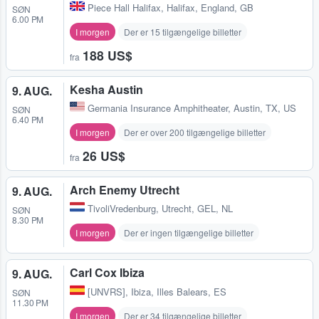
Piece Hall Halifax
,
Halifax, England, GB
SØN
6.00 PM
I morgen
Der er 15 tilgængelige billetter
188 US$
fra
Kesha Austin
9. AUG.
Germania Insurance Amphitheater
,
Austin, TX, US
SØN
6.40 PM
I morgen
Der er over 200 tilgængelige billetter
26 US$
fra
Arch Enemy Utrecht
9. AUG.
TivoliVredenburg
,
Utrecht, GEL, NL
SØN
8.30 PM
I morgen
Der er ingen tilgængelige billetter
Carl Cox Ibiza
9. AUG.
[UNVRS]
,
Ibiza, Illes Balears, ES
SØN
11.30 PM
I morgen
Der er 34 tilgængelige billetter