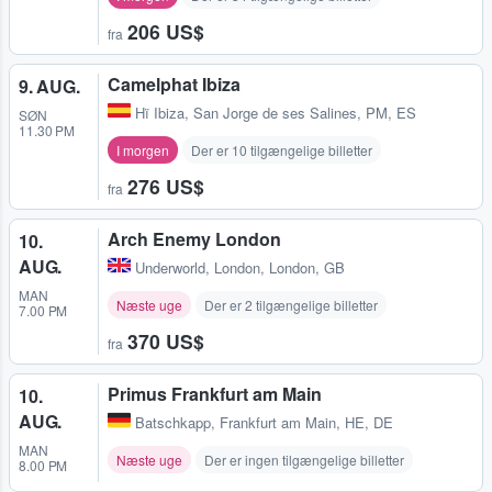
206 US$
fra
Camelphat Ibiza
9. AUG.
Hï Ibiza
,
San Jorge de ses Salines, PM, ES
SØN
11.30 PM
I morgen
Der er 10 tilgængelige billetter
276 US$
fra
Arch Enemy London
10.
AUG.
Underworld
,
London, London, GB
MAN
Næste uge
Der er 2 tilgængelige billetter
7.00 PM
370 US$
fra
Primus Frankfurt am Main
10.
AUG.
Batschkapp
,
Frankfurt am Main, HE, DE
MAN
Næste uge
Der er ingen tilgængelige billetter
8.00 PM