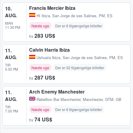
Francis Mercier Ibiza
10.
AUG.
Hï Ibiza
,
San Jorge de ses Salines, PM, ES
MAN
Næste uge
Der er 6 tilgængelige billetter
11.30 PM
283 US$
fra
Calvin Harris Ibiza
11.
AUG.
Ushuaïa Ibiza
,
San Jorge de ses Salines, PM, ES
TIR
Næste uge
Der er 32 tilgængelige billetter
5.00 PM
287 US$
fra
Arch Enemy Manchester
11.
AUG.
Rebellion Bar Manchester
,
Manchester, GTM, GB
TIR
Næste uge
Der er 6 tilgængelige billetter
7.00 PM
74 US$
fra