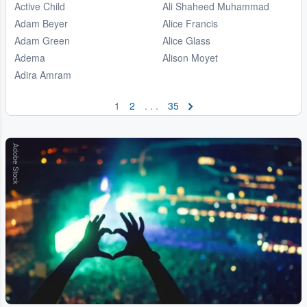
Active Child
Ali Shaheed Muhammad
Adam Beyer
Alice Francis
Adam Green
Alice Glass
Adema
Alison Moyet
Adira Amram
1
2
. . .
35
Adobe Stock