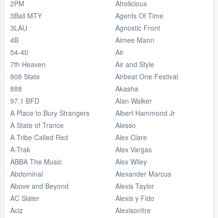
2PM
Afrolicious
3Ball MTY
Agents Of Time
3LAU
Agnostic Front
4B
Aimee Mann
54-40
Air
7th Heaven
Air and Style
808 State
Airbeat One Festival
888
Akasha
97.1 BFD
Alan Walker
A Place to Bury Strangers
Albert Hammond Jr
A State of Trance
Alesso
A Tribe Called Red
Alex Clare
A-Trak
Alex Vargas
ABBA The Music
Alex Wiley
Abdominal
Alexander Marcus
Above and Beyond
Alexis Taylor
AC Slater
Alexis y Fido
Aciz
Alexisonfire