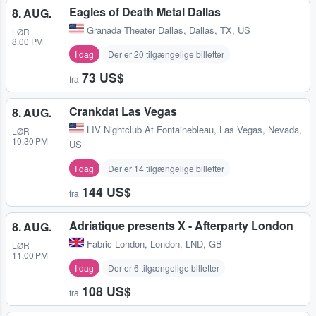
Eagles of Death Metal Dallas
8. AUG.
Granada Theater Dallas
,
Dallas, TX, US
LØR
8.00 PM
I dag
Der er 20 tilgængelige billetter
73 US$
fra
Crankdat Las Vegas
8. AUG.
LIV Nightclub At Fontainebleau
,
Las Vegas, Nevada,
LØR
10.30 PM
US
I dag
Der er 14 tilgængelige billetter
144 US$
fra
Adriatique presents X - Afterparty London
8. AUG.
Fabric London
,
London, LND, GB
LØR
11.00 PM
I dag
Der er 6 tilgængelige billetter
108 US$
fra