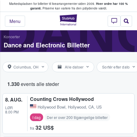
Markedspladsen for billetter til livearrangementer siden 2009.
Hver ordre har 100 %
fans køber og sælger billetter
DANC
garanti.
Priserne kan variere fra den pålydende værdi.
StubHub - Hvor fan
Menu
Koncerter
Dance and Electronic Billetter
Columbus, OH
Alle datoer
Sortér efter dato
1.330
events alle steder
Counting Crows Hollywood
8. AUG.
Hollywood Bowl
,
Hollywood, CA, US
LØR
8.00 PM
I dag
Der er over 200 tilgængelige billetter
32 US$
fra