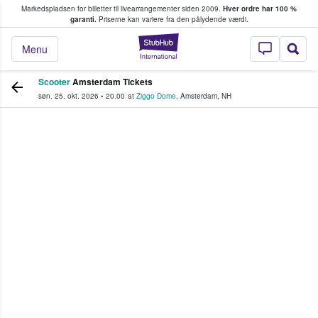
Markedspladsen for billetter til livearrangementer siden 2009.
Hver ordre har 100 %
fans køber og sælger billetter
garanti.
Priserne kan variere fra den pålydende værdi.
StubHub - Hvor fan
Menu
Scooter
Amsterdam Tickets
søn. 25. okt. 2026
•
20.00
at
Ziggo Dome
,
Amsterdam
,
NH