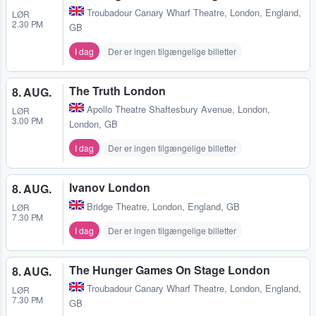
Troubadour Canary Wharf Theatre
,
London, England,
LØR
2.30 PM
GB
I dag
Der er ingen tilgængelige billetter
The Truth London
8. AUG.
Apollo Theatre Shaftesbury Avenue
,
London,
LØR
3.00 PM
London, GB
I dag
Der er ingen tilgængelige billetter
Ivanov London
8. AUG.
Bridge Theatre
,
London, England, GB
LØR
7.30 PM
I dag
Der er ingen tilgængelige billetter
The Hunger Games On Stage London
8. AUG.
Troubadour Canary Wharf Theatre
,
London, England,
LØR
7.30 PM
GB