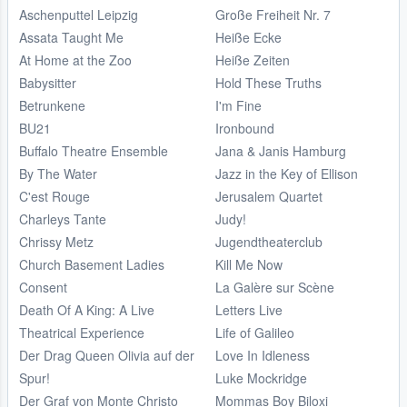
Aschenputtel Leipzig
Große Freiheit Nr. 7
Assata Taught Me
Heiße Ecke
At Home at the Zoo
Heiße Zeiten
Babysitter
Hold These Truths
Betrunkene
I'm Fine
BU21
Ironbound
Buffalo Theatre Ensemble
Jana & Janis Hamburg
By The Water
Jazz in the Key of Ellison
C'est Rouge
Jerusalem Quartet
Charleys Tante
Judy!
Chrissy Metz
Jugendtheaterclub
Church Basement Ladies
Kill Me Now
Consent
La Galère sur Scène
Death Of A King: A Live
Letters Live
Theatrical Experience
Life of Galileo
Der Drag Queen Olivia auf der
Love In Idleness
Spur!
Luke Mockridge
Der Graf von Monte Christo
Mommas Boy Biloxi