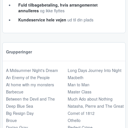
Fuld tilbagebetaling, hvis arrangementet
annulleres
og ikke flyttes
Kundeservice hele vejen
ud til din plads
Grupperinger
A Midsummer Night's Dream
Long Days Journey Into Night
An Enemy of the People
Macbeth
At home with my monsters
Man to Man
Barbecue
Master Class
Between the Devil and The
Much Ado about Nothing
Deep Blue Sea
Natasha, Pierre and The Great
Big Resign Day
Comet of 1812
Broue
Othello
Dorian Gray
Perfect Crime