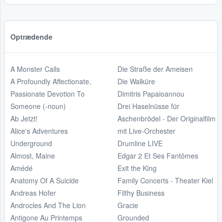
Optrædende
A Monster Calls
Die Straße der Ameisen
A Profoundly Affectionate,
Die Walküre
Passionate Devotion To
Dimitris Papaioannou
Someone (-noun)
Drei Haselnüsse für
Ab Jetzt!
Aschenbrödel - Der Originalfilm
Alice's Adventures
mit Live-Orchester
Underground
Drumline LIVE
Almost, Maine
Edgar 2 Et Ses Fantômes
Amédé
Exit the King
Anatomy Of A Suicide
Family Concerts - Theater Kiel
Andreas Hofer
Filthy Business
Androcles And The Lion
Gracie
Antigone Au Printemps
Grounded