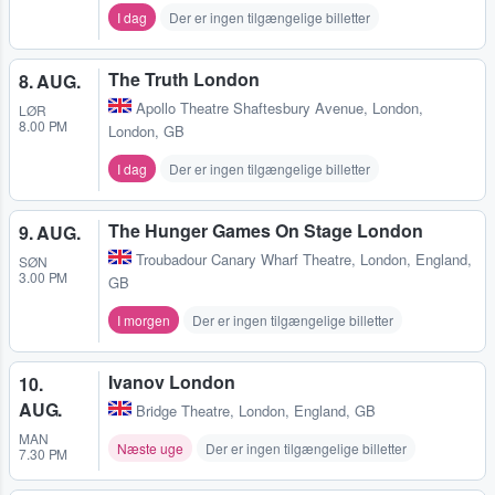
I dag
Der er ingen tilgængelige billetter
The Truth London
8. AUG.
Apollo Theatre Shaftesbury Avenue
,
London,
LØR
8.00 PM
London, GB
I dag
Der er ingen tilgængelige billetter
The Hunger Games On Stage London
9. AUG.
Troubadour Canary Wharf Theatre
,
London, England,
SØN
3.00 PM
GB
I morgen
Der er ingen tilgængelige billetter
Ivanov London
10.
AUG.
Bridge Theatre
,
London, England, GB
MAN
Næste uge
Der er ingen tilgængelige billetter
7.30 PM