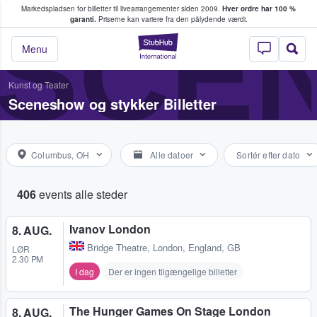
Markedspladsen for billetter til livearrangementer siden 2009.
Hver ordre har 100 %
fans køber og sælger billetter
SCE
garanti.
Priserne kan variere fra den pålydende værdi.
StubHub - Hvor fan
Menu
Kunst og Teater
Sceneshow og stykker Billetter
Columbus, OH
Alle datoer
Sortér efter dato
406
events alle steder
Ivanov London
8. AUG.
Bridge Theatre
,
London, England, GB
LØR
2.30 PM
I dag
Der er ingen tilgængelige billetter
The Hunger Games On Stage London
8. AUG.