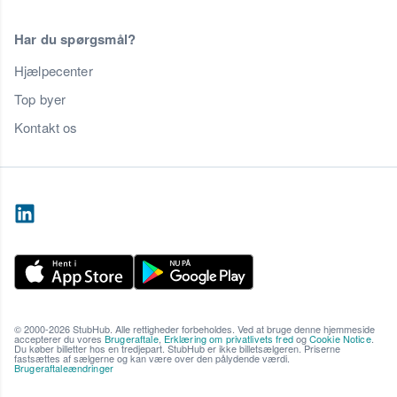
Har du spørgsmål?
Hjælpecenter
Top byer
Kontakt os
© 2000-2026 StubHub. Alle rettigheder forbeholdes. Ved at bruge denne hjemmeside
accepterer du vores
Brugeraftale
,
Erklæring om privatlivets fred
og
Cookie Notice
.
Du køber billetter hos en tredjepart. StubHub er ikke billetsælgeren. Priserne
fastsættes af sælgerne og kan være over den pålydende værdi.
Brugeraftaleændringer