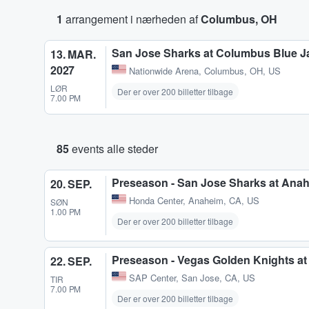
1
arrangement i nærheden af
Columbus, OH
San Jose Sharks at Columbus Blue J
13. MAR.
2027
Nationwide Arena
,
Columbus, OH, US
LØR
Der er over 200 billetter tilbage
7.00 PM
85
events alle steder
Preseason - San Jose Sharks at Ana
20. SEP.
Honda Center
,
Anaheim, CA, US
SØN
1.00 PM
Der er over 200 billetter tilbage
Preseason - Vegas Golden Knights at
22. SEP.
SAP Center
,
San Jose, CA, US
TIR
7.00 PM
Der er over 200 billetter tilbage