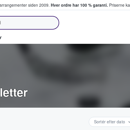
ivearrangementer siden 2009.
Hver ordre har 100 % garanti.
Priserne ka
lger billetter
y
letter
Sortér efter dato