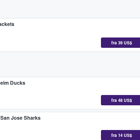
ackets
fra
39 US$
heim Ducks
fra
48 US$
 San Jose Sharks
fra
14 US$