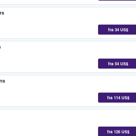
rs
fra
34 US$
s
fra
54 US$
ens
fra
114 US$
fra
126 US$