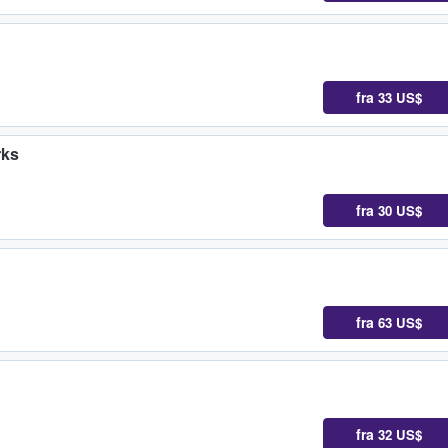
fra
33 US$
rks
fra
30 US$
fra
63 US$
fra
32 US$