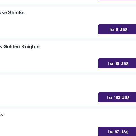
ose Sharks
fra
9 US$
s Golden Knights
fra
46 US$
fra
103 US$
ks
fra
67 US$