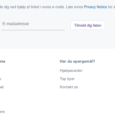
de dig ved hjælp af linket i vores e-mails. Læs vores
Privacy Notice
for a
Tilmeld dig listen
rma
Har du spørgsmål?
Hjælpecenter
e
Top byer
bat
Kontakt os
lere