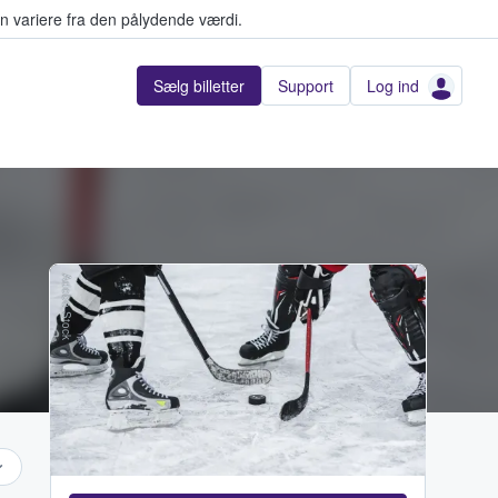
n variere fra den pålydende værdi.
Sælg billetter
Support
Log ind
Adobe Stock