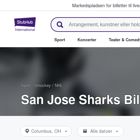
Markedspladsen for billetter til l
StubHub - Hvor fans køber og sæ
Sport
Koncerter
Teater & Comed
Sport
/
Ishockey
/
NHL
San Jose Sharks Bil
Columbus, OH
Alle datoer