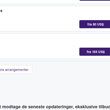
gs
fra
60 US$
fra
164 US$
lere arrangementer
at modtage de seneste opdateringer, eksklusive tilb