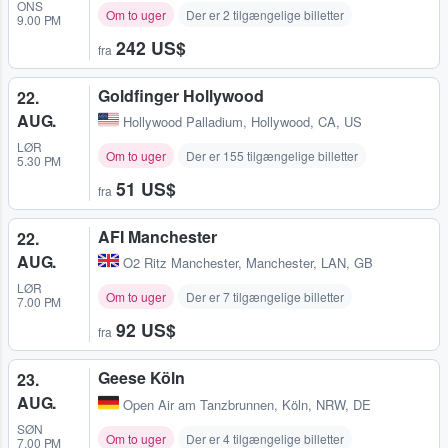
ONS
Om to uger
Der er 2 tilgængelige billetter
9.00 PM
242 US$
fra
Goldfinger Hollywood
22.
AUG.
Hollywood Palladium
,
Hollywood, CA, US
LØR
Om to uger
Der er 155 tilgængelige billetter
5.30 PM
51 US$
fra
AFI Manchester
22.
AUG.
O2 Ritz Manchester
,
Manchester, LAN, GB
LØR
Om to uger
Der er 7 tilgængelige billetter
7.00 PM
92 US$
fra
Geese Köln
23.
AUG.
Open Air am Tanzbrunnen
,
Köln, NRW, DE
SØN
Om to uger
Der er 4 tilgængelige billetter
7.00 PM