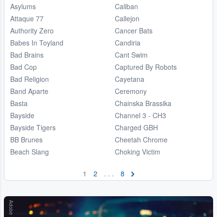
Asylums
Caliban
Attaque 77
Callejon
Authority Zero
Cancer Bats
Babes In Toyland
Candiria
Bad Brains
Cant Swim
Bad Cop
Captured By Robots
Bad Religion
Cayetana
Band Aparte
Ceremony
Basta
Chainska Brassika
Bayside
Channel 3 - CH3
Bayside Tigers
Charged GBH
BB Brunes
Cheetah Chrome
Beach Slang
Choking Victim
1
2
. . .
8
Adobe Stock