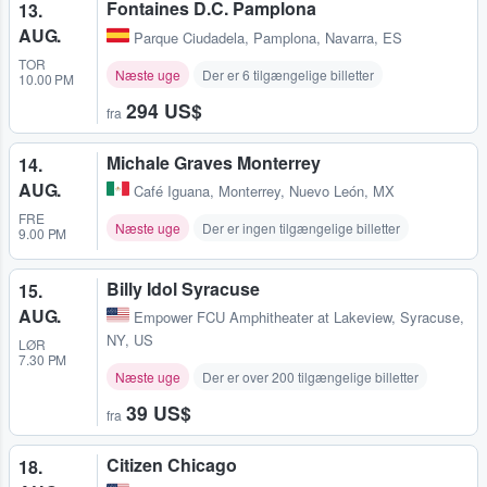
Fontaines D.C. Pamplona
13.
AUG.
Parque Ciudadela
,
Pamplona, Navarra, ES
TOR
Næste uge
Der er 6 tilgængelige billetter
10.00 PM
294 US$
fra
Michale Graves Monterrey
14.
AUG.
Café Iguana
,
Monterrey, Nuevo León, MX
FRE
Næste uge
Der er ingen tilgængelige billetter
9.00 PM
Billy Idol Syracuse
15.
AUG.
Empower FCU Amphitheater at Lakeview
,
Syracuse,
NY, US
LØR
7.30 PM
Næste uge
Der er over 200 tilgængelige billetter
39 US$
fra
Citizen Chicago
18.