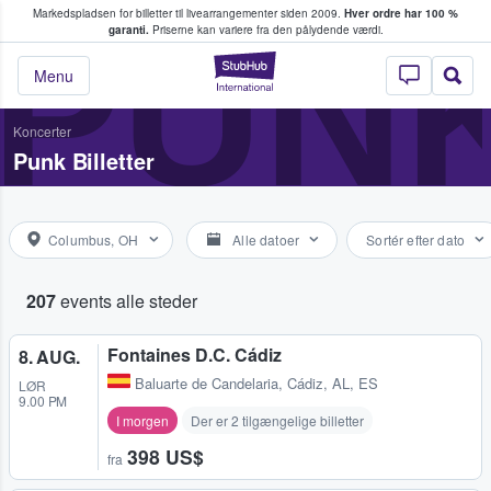
Markedspladsen for billetter til livearrangementer siden 2009.
Hver ordre har 100 %
fans køber og sælger billetter
PUN
garanti.
Priserne kan variere fra den pålydende værdi.
StubHub - Hvor fan
Menu
Koncerter
Punk Billetter
Columbus, OH
Alle datoer
Sortér efter dato
207
events alle steder
Fontaines D.C. Cádiz
8. AUG.
Baluarte de Candelaria
,
Cádiz, AL, ES
LØR
9.00 PM
I morgen
Der er 2 tilgængelige billetter
398 US$
fra