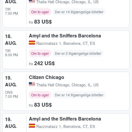
AUG.
Thalia Hall Chicago
,
Chicago, IL, US
TIR
Om to uger
Der er 14 tilgængelige billetter
7.00 PM
83 US$
fra
Amyl and the Sniffers Barcelona
18.
AUG.
Razzmatazz 1
,
Barcelona, CT, ES
TIR
Om to uger
Der er 2 tilgængelige billetter
9.00 PM
242 US$
fra
Citizen Chicago
19.
AUG.
Thalia Hall Chicago
,
Chicago, IL, US
ONS
Om to uger
Der er 14 tilgængelige billetter
7.00 PM
83 US$
fra
Amyl and the Sniffers Barcelona
19.
AUG.
Razzmatazz 1
,
Barcelona, CT, ES