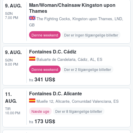
Man/Woman/Chainsaw Kingston upon
9. AUG.
Thames
SØN
7.00 PM
The Fighting Cocks
,
Kingston upon Thames, LND,
GB
Denne weekend
Der er ingen tilgængelige billetter
Fontaines D.C. Cádiz
9. AUG.
Baluarte de Candelaria
,
Cádiz, AL, ES
SØN
9.00 PM
Denne weekend
Der er 2 tilgængelige billetter
341 US$
fra
Fontaines D.C. Alicante
11.
AUG.
Muelle 12
,
Alicante, Comunidad Valenciana, ES
TIR
Næste uge
Der er 8 tilgængelige billetter
10.00 PM
173 US$
fra