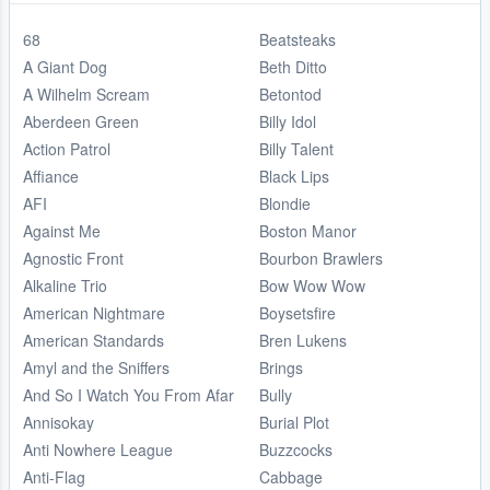
68
Beatsteaks
A Giant Dog
Beth Ditto
A Wilhelm Scream
Betontod
Aberdeen Green
Billy Idol
Action Patrol
Billy Talent
Affiance
Black Lips
AFI
Blondie
Against Me
Boston Manor
Agnostic Front
Bourbon Brawlers
Alkaline Trio
Bow Wow Wow
American Nightmare
Boysetsfire
American Standards
Bren Lukens
Amyl and the Sniffers
Brings
And So I Watch You From Afar
Bully
Annisokay
Burial Plot
Anti Nowhere League
Buzzcocks
Anti-Flag
Cabbage