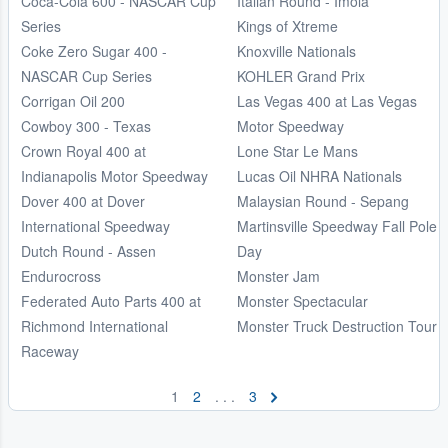
Coca-Cola 600 - NASCAR Cup
Italian Round - Imola
Series
Kings of Xtreme
Coke Zero Sugar 400 -
Knoxville Nationals
NASCAR Cup Series
KOHLER Grand Prix
Corrigan Oil 200
Las Vegas 400 at Las Vegas
Cowboy 300 - Texas
Motor Speedway
Crown Royal 400 at
Lone Star Le Mans
Indianapolis Motor Speedway
Lucas Oil NHRA Nationals
Dover 400 at Dover
Malaysian Round - Sepang
International Speedway
Martinsville Speedway Fall Pole
Dutch Round - Assen
Day
Endurocross
Monster Jam
Federated Auto Parts 400 at
Monster Spectacular
Richmond International
Monster Truck Destruction Tour
Raceway
1
2
. . .
3