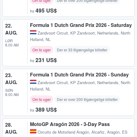
Om to uger
Der er over 200 tilgængelige billetter
495 US$
fra
Formula 1 Dutch Grand Prix 2026 - Saturday
22.
AUG.
Zandvoort Circuit
,
KP Zandvoort, Netherlands, North
Holland, NL
LØR
8.00 AM
Om to uger
Der er 33 tilgængelige billetter
231 US$
fra
Formula 1 Dutch Grand Prix 2026 - Sunday
23.
AUG.
Zandvoort Circuit
,
KP Zandvoort, Netherlands, North
Holland, NL
SØN
8.00 AM
Om to uger
Der er over 200 tilgængelige billetter
389 US$
fra
MotoGP Aragón 2026 - 3-Day Pass
28.
AUG.
Circuito de Motorland Aragón
,
Alcañiz, Aragón, ES