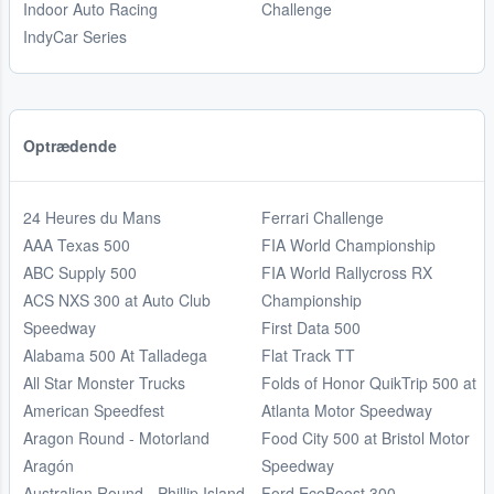
Indoor Auto Racing
Challenge
IndyCar Series
Optrædende
24 Heures du Mans
Ferrari Challenge
AAA Texas 500
FIA World Championship
ABC Supply 500
FIA World Rallycross RX
ACS NXS 300 at Auto Club
Championship
Speedway
First Data 500
Alabama 500 At Talladega
Flat Track TT
All Star Monster Trucks
Folds of Honor QuikTrip 500 at
American Speedfest
Atlanta Motor Speedway
Aragon Round - Motorland
Food City 500 at Bristol Motor
Aragón
Speedway
Australian Round - Phillip Island
Ford EcoBoost 300