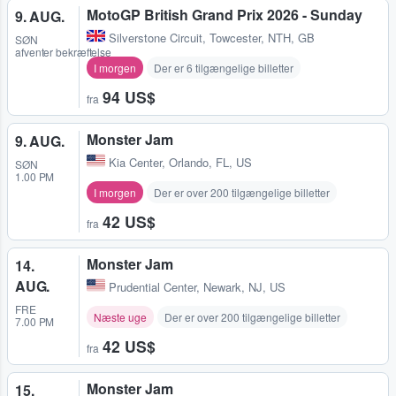
MotoGP British Grand Prix 2026 - Sunday
9. AUG.
Silverstone Circuit
,
Towcester, NTH, GB
SØN
afventer bekræftelse
I morgen
Der er 6 tilgængelige billetter
94 US$
fra
Monster Jam
9. AUG.
Kia Center
,
Orlando, FL, US
SØN
1.00 PM
I morgen
Der er over 200 tilgængelige billetter
42 US$
fra
Monster Jam
14.
AUG.
Prudential Center
,
Newark, NJ, US
FRE
Næste uge
Der er over 200 tilgængelige billetter
7.00 PM
42 US$
fra
Monster Jam
15.