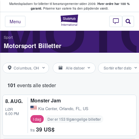
Markedspladsen for billetter til livearrangementer siden 2009.
Hver ordre har 100 %
fans køber og sælger billetter
MOT
garanti.
Priserne kan variere fra den pålydende værdi.
StubHub - Hvor fan
Menu
Sport
Motorsport Billetter
Columbus, OH
Alle datoer
Sortér efter dato
101
events alle steder
Monster Jam
8. AUG.
Kia Center
,
Orlando, FL, US
LØR
6.00 PM
I dag
Der er 153 tilgængelige billetter
39 US$
fra