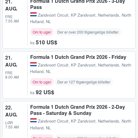
Formula 1 Dutch Grand Prix 2026 - 3-Day
21.
Pass
AUG.
Zandvoort Circuit
,
KP Zandvoort, Netherlands, North
FRE
7.55 AM
Holland, NL
Om to uger
Der er over 200 tilgængelige billetter
510 US$
fra
Formula 1 Dutch Grand Prix 2026 - Friday
21.
AUG.
Zandvoort Circuit
,
KP Zandvoort, Netherlands, North
Holland, NL
FRE
8.00 AM
Om to uger
Der er 127 tilgængelige billetter
92 US$
fra
Formula 1 Dutch Grand Prix 2026 - 2-Day
22.
Pass - Saturday & Sunday
AUG.
Zandvoort Circuit
,
KP Zandvoort, Netherlands, North
LØR
7.55 AM
Holland, NL