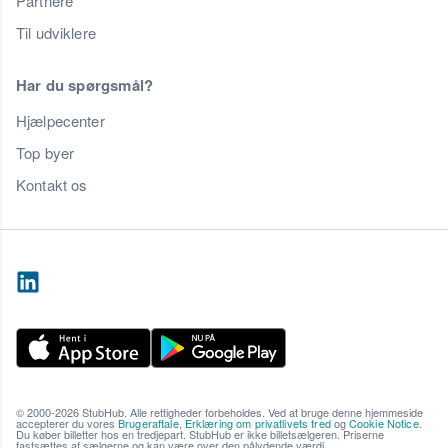
Partnere
Til udviklere
Har du spørgsmål?
Hjælpecenter
Top byer
Kontakt os
© 2000-2026 StubHub. Alle rettigheder forbeholdes. Ved at bruge denne hjemmeside
accepterer du vores
Brugeraftale
,
Erklæring om privatlivets fred
og
Cookie Notice
.
Du køber billetter hos en tredjepart. StubHub er ikke billetsælgeren. Priserne
fastsættes af sælgerne og kan være over den pålydende værdi.