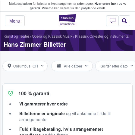
Markedspladsen for billetter til livearrangementer siden 2009.
Hver ordre har 100 %
fans køber og sælger billetter
HAN
garanti.
Priserne kan variere fra den pålydende værdi.
StubHub - Hvor fan
Menu
Kunst og Teater
/
Opera og Klassisk Musik
/
Klassisk Orkester og Instrumental
Hans Zimmer Billetter
Columbus, OH
Alle datoer
Sortér efter dato
100 % garanti
Vi garanterer hver ordre
Billetterne er originale
og vil ankomme i tide til
arrangementet
Fuld tilbagebetaling, hvis arrangementet