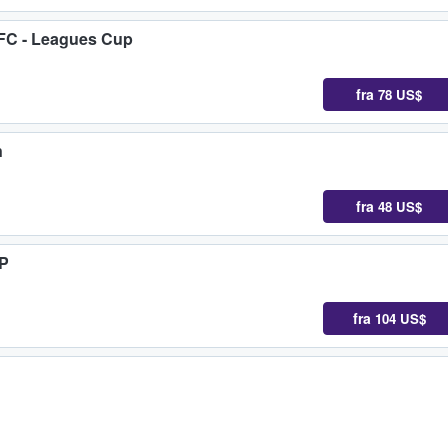
 FC - Leagues Cup
fra
78 US$
n
fra
48 US$
CP
fra
104 US$