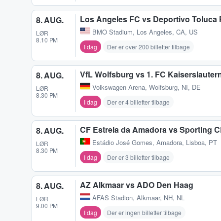
Los Angeles FC vs Deportivo Toluca
8. AUG.
BMO Stadium
,
Los Angeles, CA, US
LØR
8.10 PM
I dag
Der er over 200 billetter tilbage
VfL Wolfsburg vs 1. FC Kaiserslauter
8. AUG.
Volkswagen Arena
,
Wolfsburg, NI, DE
LØR
8.30 PM
I dag
Der er 4 billetter tilbage
CF Estrela da Amadora vs Sporting 
8. AUG.
Estádio José Gomes
,
Amadora, Lisboa, PT
LØR
8.30 PM
I dag
Der er 3 billetter tilbage
AZ Alkmaar vs ADO Den Haag
8. AUG.
AFAS Stadion
,
Alkmaar, NH, NL
LØR
9.00 PM
I dag
Der er ingen billetter tilbage