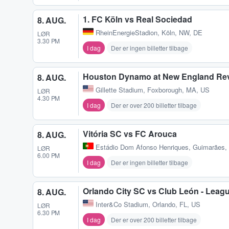
1. FC Köln vs Real Sociedad
8. AUG.
RheinEnergieStadion
,
Köln, NW, DE
LØR
3.30 PM
I dag
Der er ingen billetter tilbage
Houston Dynamo at New England Rev
8. AUG.
Gillette Stadium
,
Foxborough, MA, US
LØR
4.30 PM
I dag
Der er over 200 billetter tilbage
Vitória SC vs FC Arouca
8. AUG.
Estádio Dom Afonso Henriques
,
Guimarães,
LØR
6.00 PM
I dag
Der er ingen billetter tilbage
Orlando City SC vs Club León - Leag
8. AUG.
Inter&Co Stadium
,
Orlando, FL, US
LØR
6.30 PM
I dag
Der er over 200 billetter tilbage