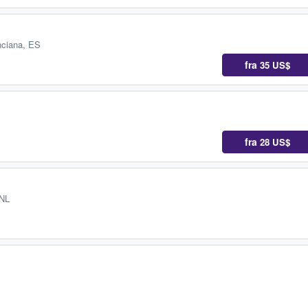
nciana, ES
fra
35 US$
fra
28 US$
 NL