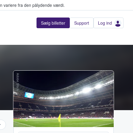
n variere fra den pålydende værdi.
Sælg billetter
Support
Log ind
Adobe Stock