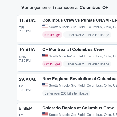
9
arrangementer i nærheden af
Columbus, OH
Columbus Crew vs Pumas UNAM - L
11. AUG.
ScottsMiracle-Gro Field
,
Columbus, Ohio, U
TIR
7.30 PM
Næste uge
Der er over 200 billetter tilbage
CF Montreal at Columbus Crew
19. AUG.
ScottsMiracle-Gro Field
,
Columbus, Ohio, U
ONS
7.30 PM
Om to uger
Der er over 200 billetter tilbage
New England Revolution at Columbu
29. AUG.
ScottsMiracle-Gro Field
,
Columbus, Ohio, U
LØR
7.30 PM
Der er over 200 billetter tilbage
Colorado Rapids at Columbus Crew
5. SEP.
ScottsMiracle-Gro Field
,
Columbus, Ohio, U
LØR