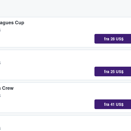
eagues Cup
S
fra
28 US$
S
fra
25 US$
s Crew
S
fra
41 US$
S