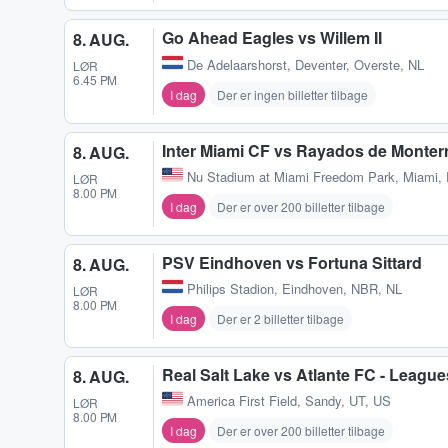
Go Ahead Eagles vs Willem II
8. AUG.
De Adelaarshorst
,
Deventer, Overste, NL
LØR
6.45 PM
I dag
Der er ingen billetter tilbage
Inter Miami CF vs Rayados de Monter
8. AUG.
Nu Stadium at Miami Freedom Park
,
Miami, 
LØR
8.00 PM
I dag
Der er over 200 billetter tilbage
PSV Eindhoven vs Fortuna Sittard
8. AUG.
Philips Stadion
,
Eindhoven, NBR, NL
LØR
8.00 PM
I dag
Der er 2 billetter tilbage
Real Salt Lake vs Atlante FC - Leagu
8. AUG.
America First Field
,
Sandy, UT, US
LØR
8.00 PM
I dag
Der er over 200 billetter tilbage