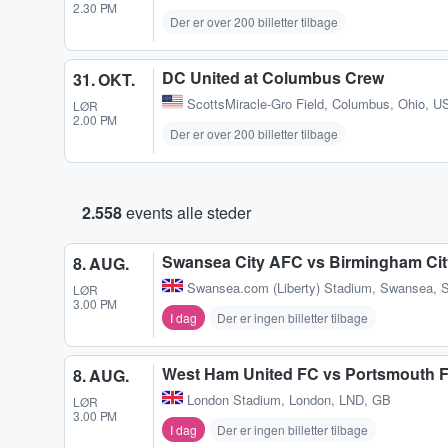
2.30 PM
Der er over 200 billetter tilbage
DC United at Columbus Crew
31. OKT.
ScottsMiracle-Gro Field
,
Columbus, Ohio, U
LØR
2.00 PM
Der er over 200 billetter tilbage
2.558
events alle steder
Swansea City AFC vs Birmingham Cit
8. AUG.
Swansea.com (Liberty) Stadium
,
Swansea, 
LØR
3.00 PM
I dag
Der er ingen billetter tilbage
West Ham United FC vs Portsmouth 
8. AUG.
London Stadium
,
London, LND, GB
LØR
3.00 PM
I dag
Der er ingen billetter tilbage