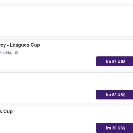
rey - Leagues Cup
Florida, US
fra
87 US$
fra
52 US$
es Cup
fra
30 US$