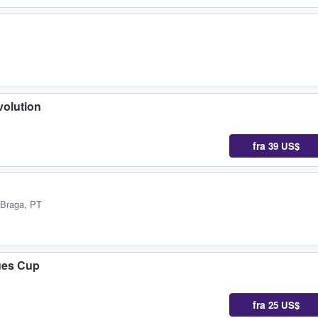
olution
fra
39 US$
 Braga, PT
ues Cup
fra
25 US$