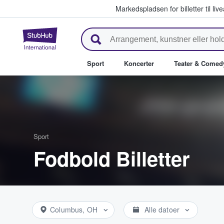
Markedspladsen for billetter til l
StubHub - Hvor fans køber og sæ
Sport
Koncerter
Teater & Comed
Sport
Fodbold Billetter
Columbus, OH
Alle datoer