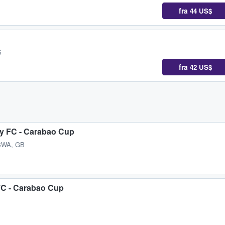
fra
44 US$
S
fra
42 US$
y FC - Carabao Cup
SWA, GB
FC - Carabao Cup