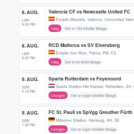
Valencia CF vs Newcastle United FC
8. AUG.
Estadio Mestalla
,
València, Comunidad Vale
LØR
9.00 PM
I dag
Der er 164 billetter tilbage
RCD Mallorca vs SV Elversberg
8. AUG.
Estadio Son Moix
,
Palma, PM, ES
LØR
9.00 PM
I dag
Der er én billet tilbage
Sparta Rotterdam vs Feyenoord
9. AUG.
Sparta Stadion Het Kasteel
,
Rotterdam, ZH,
SØN
0.15 PM
I morgen
Der er ingen billetter tilbage
FC St. Pauli vs SpVgg Greuther Fürth
9. AUG.
Millerntor Stadion
,
Hamburg, HH, DE
SØN
1.30 PM
I morgen
Der er ingen billetter tilbage