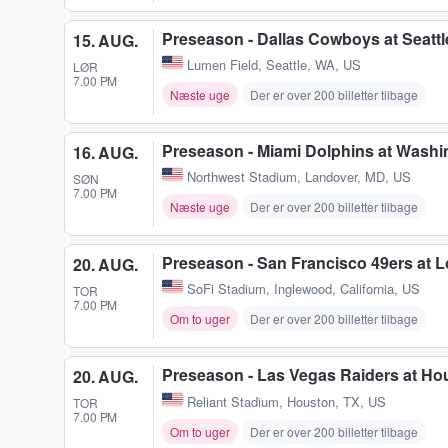
Preseason - Dallas Cowboys at Seatt
15. AUG.
Lumen Field
,
Seattle, WA, US
LØR
7.00 PM
Næste uge
Der er over 200 billetter tilbage
Preseason - Miami Dolphins at Was
16. AUG.
Northwest Stadium
,
Landover, MD, US
SØN
7.00 PM
Næste uge
Der er over 200 billetter tilbage
Preseason - San Francisco 49ers at 
20. AUG.
SoFi Stadium
,
Inglewood, California, US
TOR
7.00 PM
Om to uger
Der er over 200 billetter tilbage
Preseason - Las Vegas Raiders at Ho
20. AUG.
Reliant Stadium
,
Houston, TX, US
TOR
7.00 PM
Om to uger
Der er over 200 billetter tilbage