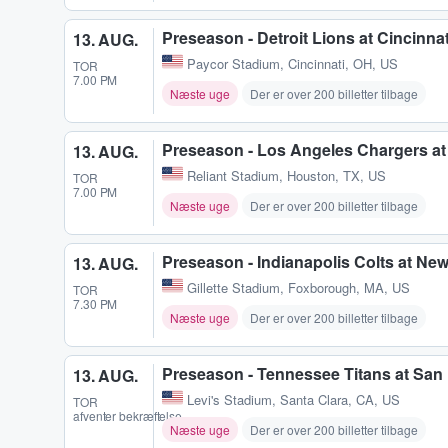
Preseason - Detroit Lions at Cincinna
13. AUG.
Paycor Stadium
,
Cincinnati, OH, US
TOR
7.00 PM
Næste uge
Der er over 200 billetter tilbage
Preseason - Los Angeles Chargers a
13. AUG.
Reliant Stadium
,
Houston, TX, US
TOR
7.00 PM
Næste uge
Der er over 200 billetter tilbage
Preseason - Indianapolis Colts at Ne
13. AUG.
Gillette Stadium
,
Foxborough, MA, US
TOR
7.30 PM
Næste uge
Der er over 200 billetter tilbage
Preseason - Tennessee Titans at San
13. AUG.
Levi's Stadium
,
Santa Clara, CA, US
TOR
afventer bekræftelse
Næste uge
Der er over 200 billetter tilbage