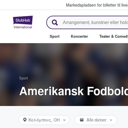
Markedspladsen for billetter til l
StubHub - Hvor fans køber og sæ
Sport
Koncerter
Teater & Comed
Sport
Amerikansk Fodbold 
Κολόμπους, OH
Alle datoer