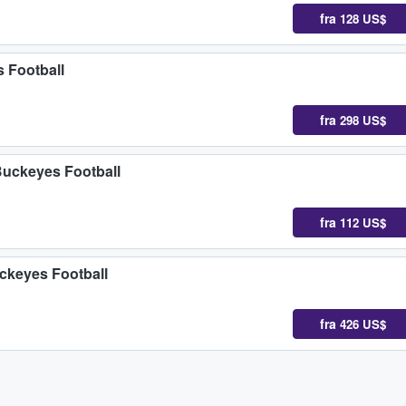
fra
128 US$
 Football
fra
298 US$
Buckeyes Football
fra
112 US$
ckeyes Football
fra
426 US$