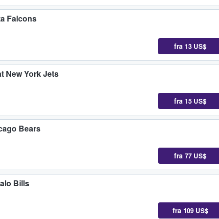
ta Falcons
fra
13 US$
t New York Jets
fra
15 US$
icago Bears
fra
77 US$
lo Bills
fra
109 US$