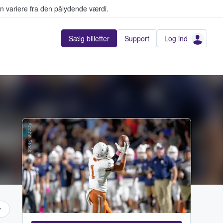
n variere fra den pålydende værdi.
Sælg billetter
Support
Log ind
Adobe Stock