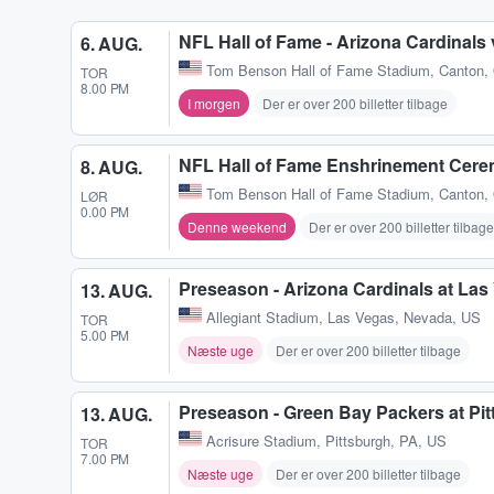
NFL Hall of Fame - Arizona Cardinals
6. AUG.
Tom Benson Hall of Fame Stadium
,
Canton,
TOR
8.00 PM
I morgen
Der er over 200 billetter tilbage
NFL Hall of Fame Enshrinement Cer
8. AUG.
Tom Benson Hall of Fame Stadium
,
Canton,
LØR
0.00 PM
Denne weekend
Der er over 200 billetter tilbage
Preseason - Arizona Cardinals at Las
13. AUG.
Allegiant Stadium
,
Las Vegas, Nevada, US
TOR
5.00 PM
Næste uge
Der er over 200 billetter tilbage
Preseason - Green Bay Packers at Pit
13. AUG.
Acrisure Stadium
,
Pittsburgh, PA, US
TOR
7.00 PM
Næste uge
Der er over 200 billetter tilbage