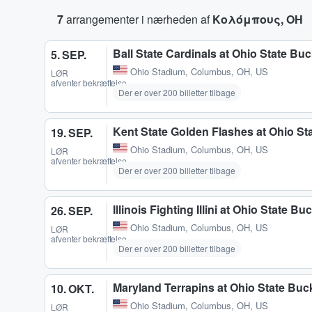
7
arrangementer i nærheden af
Κολόμπους, OH
Ball State Cardinals at Ohio State Bu
5. SEP.
Ohio Stadium
,
Columbus, OH, US
LØR
afventer bekræftelse
Der er over 200 billetter tilbage
Kent State Golden Flashes at Ohio St
19. SEP.
Ohio Stadium
,
Columbus, OH, US
LØR
afventer bekræftelse
Der er over 200 billetter tilbage
Illinois Fighting Illini at Ohio State B
26. SEP.
Ohio Stadium
,
Columbus, OH, US
LØR
afventer bekræftelse
Der er over 200 billetter tilbage
Maryland Terrapins at Ohio State Buc
10. OKT.
Ohio Stadium
,
Columbus, OH, US
LØR