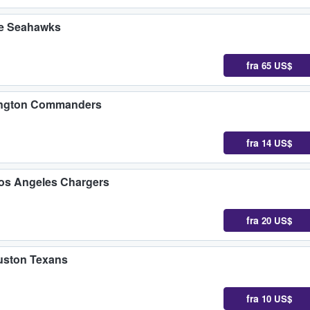
le Seahawks
fra
65 US$
hington Commanders
fra
14 US$
Los Angeles Chargers
fra
20 US$
uston Texans
fra
10 US$