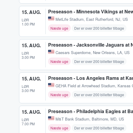
Preseason - Minnesota Vikings at Ne
15. AUG.
MetLife Stadium
,
East Rutherford, NJ, US
LØR
1.00 PM
Næste uge
Der er over 200 billetter tilbage
Preseason - Jacksonville Jaguars at 
15. AUG.
Caesars Superdome
,
New Orleans, LA, US
LØR
3.00 PM
Næste uge
Der er over 200 billetter tilbage
Preseason - Los Angeles Rams at Kan
15. AUG.
GEHA Field at Arrowhead Stadium
,
Kansas 
LØR
3.00 PM
Næste uge
Der er over 200 billetter tilbage
Preseason - Philadelphia Eagles at B
15. AUG.
M&T Bank Stadium
,
Baltimore, MD, US
LØR
7.00 PM
Næste uge
Der er over 200 billetter tilbage