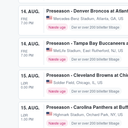
Preseason - Denver Broncos at Atlan
14. AUG.
Mercedes-Benz Stadium
,
Atlanta, GA, US
FRE
7.00 PM
Næste uge
Der er over 200 billetter tilbage
Preseason - Tampa Bay Buccaneers a
14. AUG.
MetLife Stadium
,
East Rutherford, NJ, US
FRE
7.00 PM
Næste uge
Der er over 200 billetter tilbage
Preseason - Cleveland Browns at Ch
15. AUG.
Soldier Field
,
Chicago, IL, US
LØR
0.00 PM
Næste uge
Der er over 200 billetter tilbage
Preseason - Carolina Panthers at Buffa
15. AUG.
Highmark Stadium
,
Orchard Park, NY, US
LØR
1.00 PM
Næste uge
Der er over 200 billetter tilbage