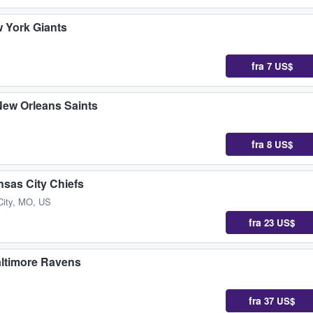
w York Giants
fra
7 US$
New Orleans Saints
fra
8 US$
sas City Chiefs
City, MO, US
fra
23 US$
altimore Ravens
fra
37 US$