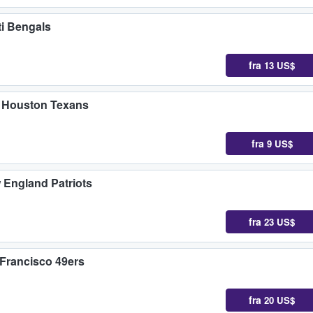
ti Bengals
fra
13 US$
t Houston Texans
fra
9 US$
w England Patriots
fra
23 US$
 Francisco 49ers
fra
20 US$