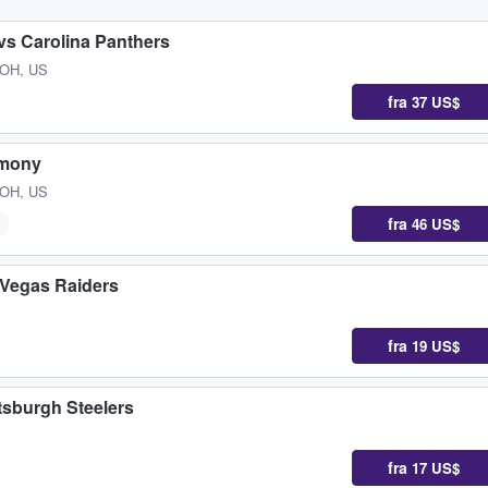
 vs Carolina Panthers
 OH, US
fra
37 US$
emony
 OH, US
fra
46 US$
 Vegas Raiders
fra
19 US$
tsburgh Steelers
fra
17 US$