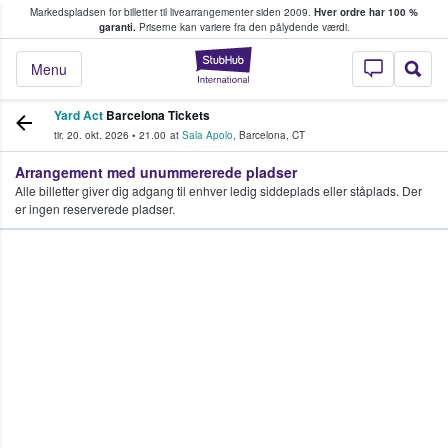
Markedspladsen for billetter til livearrangementer siden 2009.
Hver ordre har 100 %
fans køber og sælger billetter
garanti.
Priserne kan variere fra den pålydende værdi.
StubHub - Hvor fan
Menu
Yard Act
Barcelona Tickets
tir. 20. okt. 2026
•
21.00
at
Sala Apolo
,
Barcelona
,
CT
Arrangement med unummererede pladser
Alle billetter giver dig adgang til enhver ledig siddeplads eller ståplads. Der
er ingen reserverede pladser.