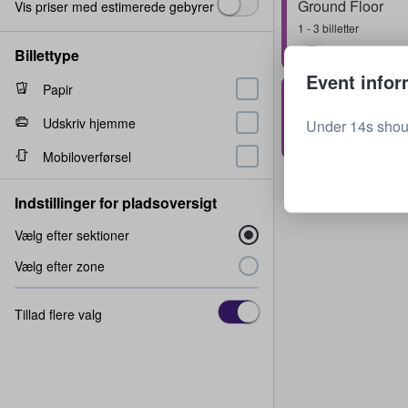
Ground Floor
Vis priser med estimerede gebyrer
1 - 3 billetter
Billettype
Event infor
Papir
Ground Floor
Række
1
1 billet
Udskriv hjemme
Under 14s shou
Mobiloverførsel
Indstillinger for pladsoversigt
Vælg efter sektioner
Vælg efter zone
Tillad flere valg