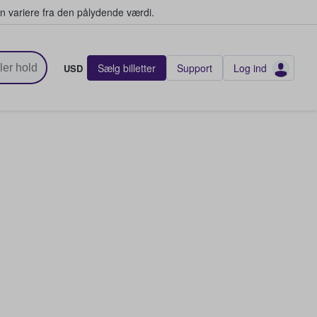
n variere fra den pålydende værdi.
Sælg billetter
Support
Log ind
USD