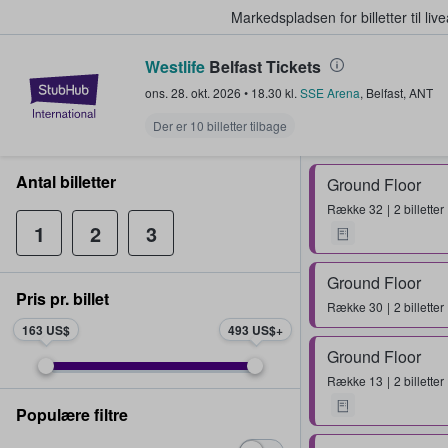
Markedspladsen for billetter til l
Westlife
Belfast Tickets
StubHub - Hvor fans køber og sæl
ons. 28. okt. 2026
•
18.30
kl.
SSE Arena
,
Belfast
,
ANT
Der er 10 billetter tilbage
Antal billetter
Ground Floor
Række
32
2 billetter
1
2
3
Ground Floor
Pris pr. billet
Række
30
2 billetter
163 US$
493 US$
Ground Floor
Række
13
2 billetter
Populære filtre