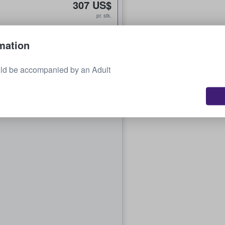
307 US$
pr. stk.
mation
539 US$
pr. stk.
ld be accompanied by an Adult