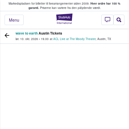
Markedspladsen for billetter til livearrangementer siden 2009.
Hver ordre har 100 %
fans køber og sælger billetter
garanti.
Priserne kan variere fra den pålydende værdi.
StubHub - Hvor fan
Menu
wave to earth
Austin Tickets
lør. 10. okt. 2026
•
19.00
at
ACL Live at The Moody Theater
,
Austin
,
TX