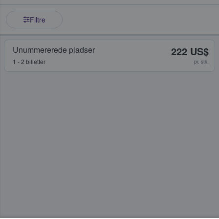
Filtre
Unummererede pladser
222 US$
1 - 2 billetter
pr. stk.