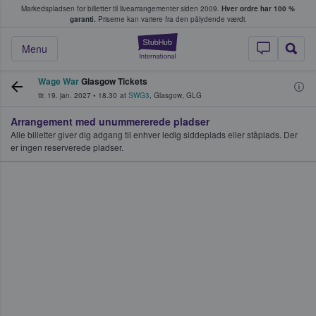
Markedspladsen for billetter til livearrangementer siden 2009.
Hver ordre har 100 %
fans køber og sælger billetter
garanti.
Priserne kan variere fra den pålydende værdi.
StubHub - Hvor fan
Menu
Wage War
Glasgow Tickets
tir. 19. jan. 2027
•
18.30
at
SWG3
,
Glasgow
,
GLG
Arrangement med unummererede pladser
Alle billetter giver dig adgang til enhver ledig siddeplads eller ståplads. Der
er ingen reserverede pladser.