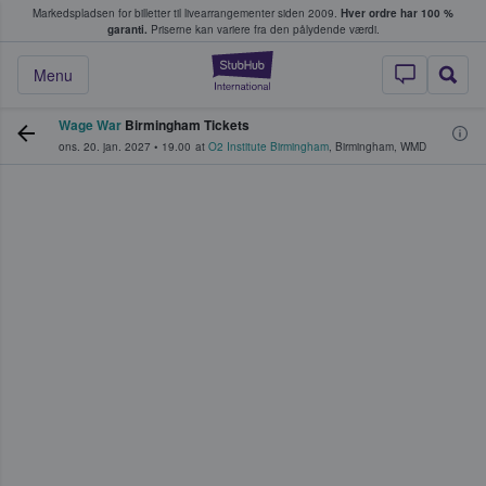
Markedspladsen for billetter til livearrangementer siden 2009.
Hver ordre har 100 %
fans køber og sælger billetter
garanti.
Priserne kan variere fra den pålydende værdi.
StubHub - Hvor fan
Menu
Wage War
Birmingham Tickets
ons. 20. jan. 2027
•
19.00
at
O2 Institute Birmingham
,
Birmingham
,
WMD