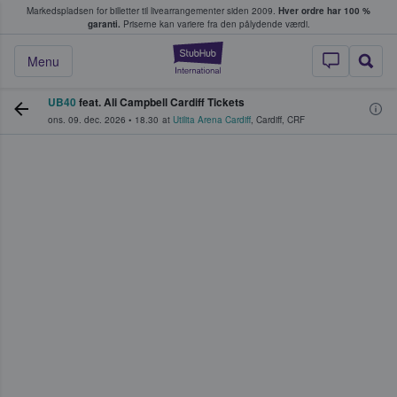
Markedspladsen for billetter til livearrangementer siden 2009.
Hver ordre har 100 %
fans køber og sælger billetter
garanti.
Priserne kan variere fra den pålydende værdi.
StubHub - Hvor fan
Menu
UB40
feat. Ali Campbell Cardiff Tickets
ons. 09. dec. 2026
•
18.30
at
Utilita Arena Cardiff
,
Cardiff
,
CRF