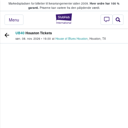
Markedspladsen for billetter til livearrangementer siden 2009.
Hver ordre har 100 %
fans køber og sælger billetter
garanti.
Priserne kan variere fra den pålydende værdi.
StubHub - Hvor fan
Menu
UB40
Houston Tickets
søn. 08. nov. 2026
•
19.00
at
House of Blues Houston
,
Houston
,
TX