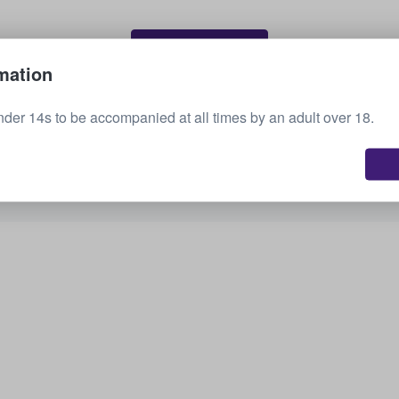
Sælg dine billetter
mation
nder 14s to be accompanied at all times by an adult over 18.
Se alle kommende arrangementer
Er du interesseret i andre muligheder? Tjek,
hvad vi har.