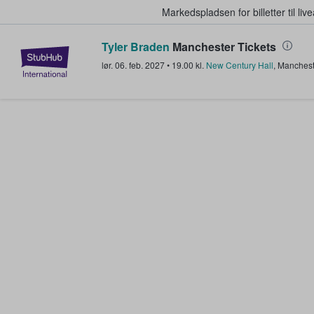
Markedspladsen for billetter til l
Tyler Braden
Manchester Tickets
StubHub - Hvor fans køber og sæl
lør. 06. feb. 2027
•
19.00
kl.
New Century Hall
,
Manchest