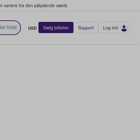
n variere fra den pålydende værdi.
Sælg billetter
Support
Log ind
USD