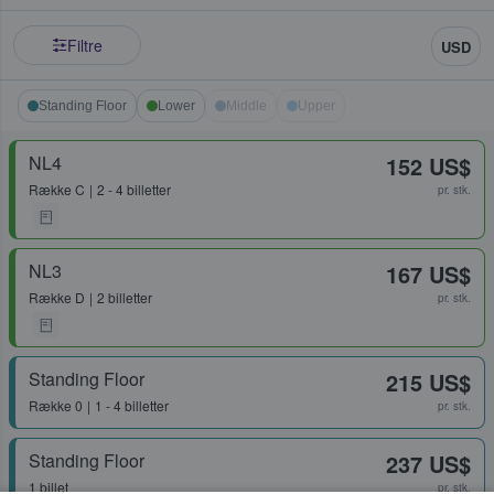
Filtre
USD
Standing Floor
Lower
Middle
Upper
NL4
152 US$
Række
C
2 - 4 billetter
pr. stk.
NL3
167 US$
Række
D
2 billetter
pr. stk.
Standing Floor
215 US$
Række
0
1 - 4 billetter
pr. stk.
Standing Floor
237 US$
1 billet
pr. stk.