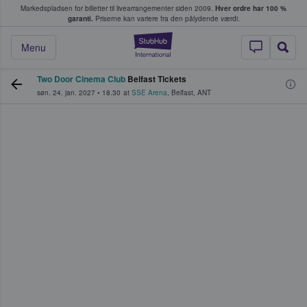
Markedspladsen for billetter til livearrangementer siden 2009.
Hver ordre har 100 %
fans køber og sælger billetter
garanti.
Priserne kan variere fra den pålydende værdi.
StubHub - Hvor fan
Menu
Two Door Cinema Club
Belfast Tickets
søn. 24. jan. 2027
•
18.30
at
SSE Arena
,
Belfast
,
ANT