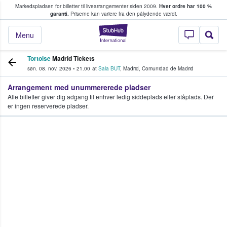
Markedspladsen for billetter til livearrangementer siden 2009.
Hver ordre har 100 %
fans køber og sælger billetter
garanti.
Priserne kan variere fra den pålydende værdi.
StubHub - Hvor fan
Menu
Tortoise
Madrid Tickets
søn. 08. nov. 2026
•
21.00
at
Sala BUT
,
Madrid
,
Comunidad de Madrid
Arrangement med unummererede pladser
Alle billetter giver dig adgang til enhver ledig siddeplads eller ståplads. Der
er ingen reserverede pladser.