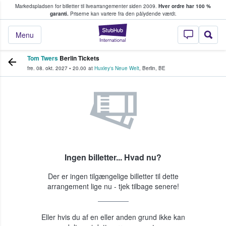
Markedspladsen for billetter til livearrangementer siden 2009.
Hver ordre har 100 %
fans køber og sælger billetter
garanti.
Priserne kan variere fra den pålydende værdi.
StubHub - Hvor fan
Menu
Tom Twers
Berlin Tickets
fre. 08. okt. 2027
•
20.00
at
Huxley's Neue Welt
,
Berlin
,
BE
Ingen billetter... Hvad nu?
Der er ingen tilgængelige billetter til dette
arrangement lige nu - tjek tilbage senere!
Eller hvis du af en eller anden grund ikke kan