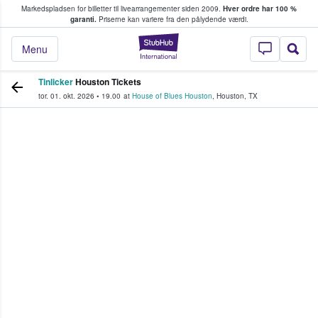
Markedspladsen for billetter til livearrangementer siden 2009.
Hver ordre har 100 %
fans køber og sælger billetter
garanti.
Priserne kan variere fra den pålydende værdi.
StubHub - Hvor fan
Menu
Tinlicker
Houston Tickets
tor. 01. okt. 2026
•
19.00
at
House of Blues Houston
,
Houston
,
TX