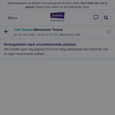
Markedspladsen for billetter til livearrangementer siden 2009.
Hver ordre har 100 %
fans køber og sælger billetter
garanti.
Priserne kan variere fra den pålydende værdi.
StubHub - Hvor fan
Menu
Tinie Tempah
Manchester Tickets
fre. 27. nov. 2026
•
19.00
at
The Ritz
,
Manchester
,
LAN
Arrangement med unummererede pladser
Alle billetter giver dig adgang til enhver ledig siddeplads eller ståplads. Der
er ingen reserverede pladser.