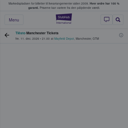
Markedspladsen for billetter til livearrangementer siden 2009.
Hver ordre har 100 %
fans køber og sælger billetter
garanti.
Priserne kan variere fra den pålydende værdi.
StubHub - Hvor fan
Menu
Tiësto
Manchester Tickets
fre. 11. dec. 2026
•
21.00
at
Mayfield Depot
,
Manchester
,
GTM