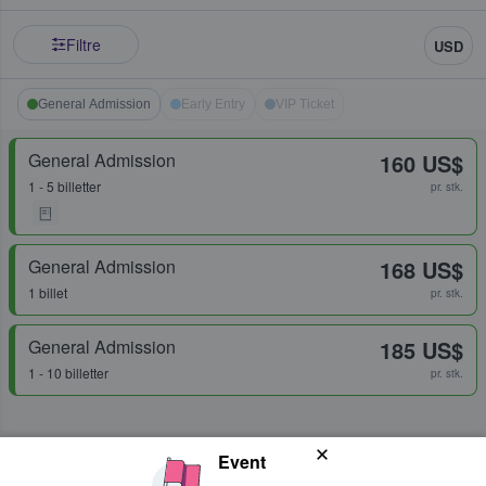
Filtre
USD
General Admission
Early Entry
VIP Ticket
General Admission
160 US$
1 - 5 billetter
pr. stk.
General Admission
168 US$
1 billet
pr. stk.
General Admission
185 US$
1 - 10 billetter
pr. stk.
Event