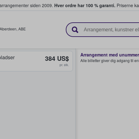
ivearrangementer siden 2009.
Hver ordre har 100 % garanti.
Priserne ka
ger billetter
Aberdeen
,
ABE
Arrangement med unummere
ladser
384 US$
Alle billetter giver dig adgang til 
pr. stk.