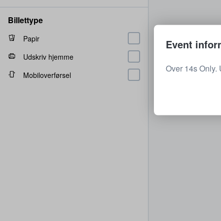
Billettype
Papir
Event infor
Udskriv hjemme
Over 14s Only. 
Mobiloverførsel