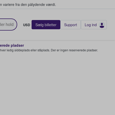
n variere fra den pålydende værdi.
Sælg billetter
Support
Log ind
USD
rede pladser
enhver ledig siddeplads eller ståplads. Der er ingen reserverede pladser.