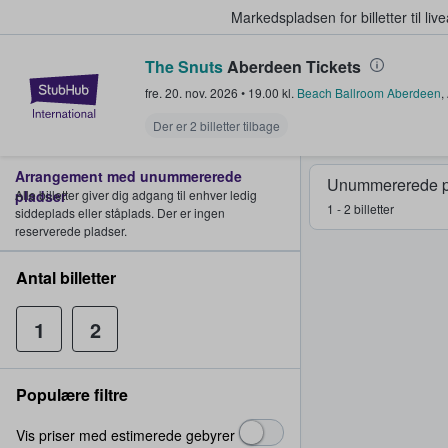
Markedspladsen for billetter til l
The Snuts
Aberdeen Tickets
StubHub - Hvor fans køber og sæl
fre. 20. nov. 2026
•
19.00
kl.
Beach Ballroom Aberdeen
,
Der er 2 billetter tilbage
Arrangement med unummererede
Unummererede p
pladser
Alle billetter giver dig adgang til enhver ledig
1 - 2 billetter
siddeplads eller ståplads. Der er ingen
reserverede pladser.
Antal billetter
1
2
Populære filtre
Vis priser med estimerede gebyrer