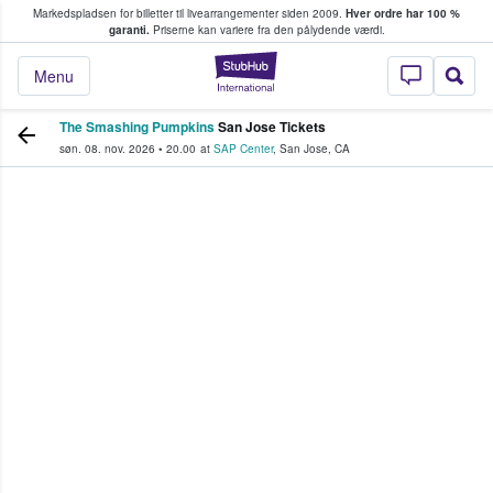
Markedspladsen for billetter til livearrangementer siden 2009.
Hver ordre har 100 %
fans køber og sælger billetter
garanti.
Priserne kan variere fra den pålydende værdi.
StubHub - Hvor fan
Menu
The Smashing Pumpkins
San Jose Tickets
søn. 08. nov. 2026
•
20.00
at
SAP Center
,
San Jose
,
CA