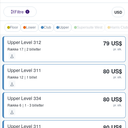
Filtre
USD
1
Floor
Lower
Club
Upper
Supersuite West
Harris Club
Upper Level 312
79 US$
Række
17
2 billetter
pr. stk.
Upper Level 311
80 US$
Række
12
1 billet
pr. stk.
Upper Level 334
80 US$
Række
6
1 - 3 billetter
pr. stk.
Upper Level 311
80 US$