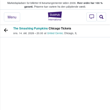
Markedspladsen for billetter til livearrangementer siden 2009.
Hver ordre har 100 %
fans køber og sælger billetter
garanti.
Priserne kan variere fra den pålydende værdi.
StubHub - Hvor fan
Menu
The Smashing Pumpkins
Chicago Tickets
ons. 14. okt. 2026
•
20.00
at
United Center
,
Chicago
,
IL