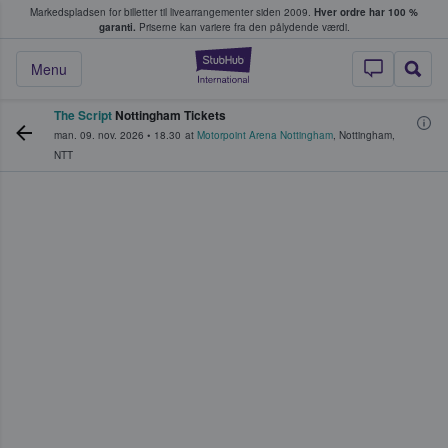
Markedspladsen for billetter til livearrangementer siden 2009.
Hver ordre har 100 %
fans køber og sælger billetter
garanti.
Priserne kan variere fra den pålydende værdi.
StubHub - Hvor fan
Menu
The Script
Nottingham Tickets
man. 09. nov. 2026
•
18.30
at
Motorpoint Arena Nottingham
,
Nottingham
,
NTT