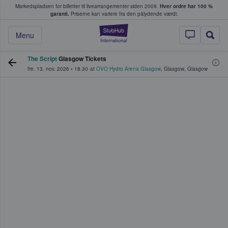
Markedspladsen for billetter til livearrangementer siden 2009.
Hver ordre har 100 %
fans køber og sælger billetter
garanti.
Priserne kan variere fra den pålydende værdi.
StubHub - Hvor fan
Menu
The Script
Glasgow Tickets
fre. 13. nov. 2026
•
18.30
at
OVO Hydro Arena Glasgow
,
Glasgow
,
Glasgow