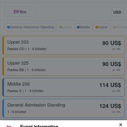
Filtre
USD
General Admission Standing
Lower
Middle
Upper
Terrac
Upper 333
90 US$
Række
DD
1 - 6 billetter
pr. stk.
Upper 325
90 US$
Række
BB
1 - 6 billetter
pr. stk.
Middle 236
114 US$
Række
S
1 - 6 billetter
pr. stk.
General Admission Standing
124 US$
1 - 6 billetter
pr. stk.
General Admission Standing
135 US$
Event information