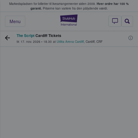
Markedspladsen for billetter til livearrangementer siden 2009.
Hver ordre har 100 %
fans køber og sælger billetter
garanti.
Priserne kan variere fra den pålydende værdi.
StubHub - Hvor fan
Menu
The Script
Cardiff Tickets
tir. 17. nov. 2026
•
18.30
at
Utilita Arena Cardiff
,
Cardiff
,
CRF