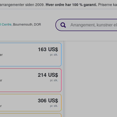
ivearrangementer siden 2009.
Hver ordre har 100 % garanti.
Priserne ka
ger billetter
l Centre
,
Bournemouth
,
DOR
163 US$
ter
pr. stk.
214 US$
er
pr. stk.
306 US$
er
pr. stk.