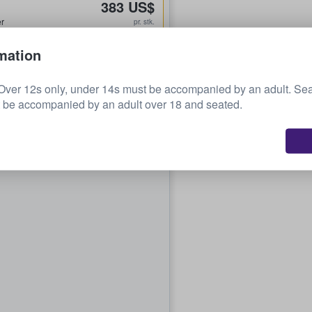
383 US$
er
pr. stk.
mation
438 US$
pr. stk.
Over 12s only, under 14s must be accompanied by an adult. Sea
 be accompanied by an adult over 18 and seated.