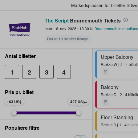
Markedspladsen for billetter til l
The Script
Bournemouth Tickets
StubHub - Hvor fans køber og sæl
man. 16. nov. 2026
•
18.30
kl.
Bournemouth Internationa
Der er 18 billetter tilbage
Antal billetter
Upper Balcony
Række
W
2 - 4 billet
1
2
3
4
Balcony
Pris pr. billet
Række
D
2 - 4 billett
163 US$
427 US$
Floor Standing
Række
0
1 - 4 billett
Populære filtre