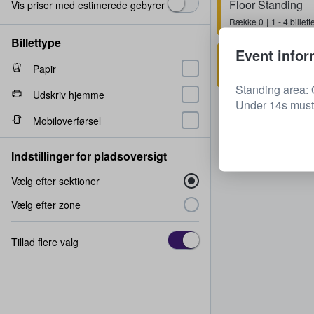
Floor Standing
Vis priser med estimerede gebyrer
Række
0
1 - 4 billett
Billettype
Event infor
Floor Standing
Papir
1 - 2 billetter
Standing area: 
Udskriv hjemme
Under 14s must
Mobiloverførsel
Indstillinger for pladsoversigt
Vælg efter sektioner
Vælg efter zone
Tillad flere valg