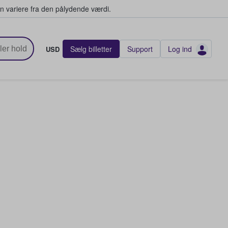
n variere fra den pålydende værdi.
Sælg billetter
Support
Log ind
USD