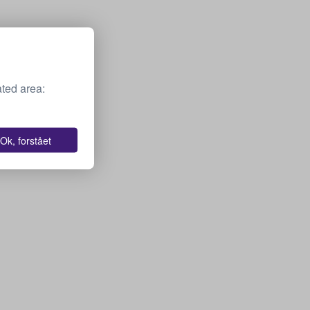
ted area:
Ok, forstået