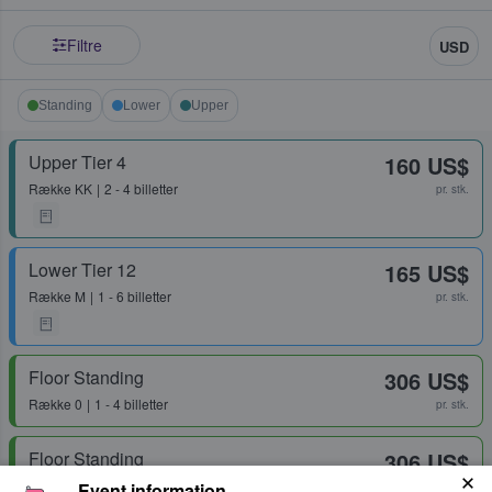
Filtre
USD
Standing
Lower
Upper
Upper Tier 4
160 US$
Række
KK
2 - 4 billetter
pr. stk.
Lower Tier 12
165 US$
Række
M
1 - 6 billetter
pr. stk.
Floor Standing
306 US$
Række
0
1 - 4 billetter
pr. stk.
Floor Standing
306 US$
1 billet
Event information
pr. stk.