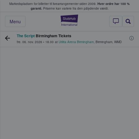
Markedspladsen for billetter til livearrangementer siden 2009.
Hver ordre har 100 %
fans køber og sælger billetter
garanti.
Priserne kan variere fra den pålydende værdi.
StubHub - Hvor fan
Menu
The Script
Birmingham Tickets
fre. 06. nov. 2026
•
18.00
at
Utilita Arena Birmingham
,
Birmingham
,
WMD