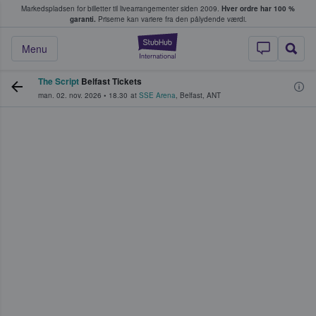
Markedspladsen for billetter til livearrangementer siden 2009.
Hver ordre har 100 %
fans køber og sælger billetter
garanti.
Priserne kan variere fra den pålydende værdi.
StubHub - Hvor fan
Menu
The Script
Belfast Tickets
man. 02. nov. 2026
•
18.30
at
SSE Arena
,
Belfast
,
ANT