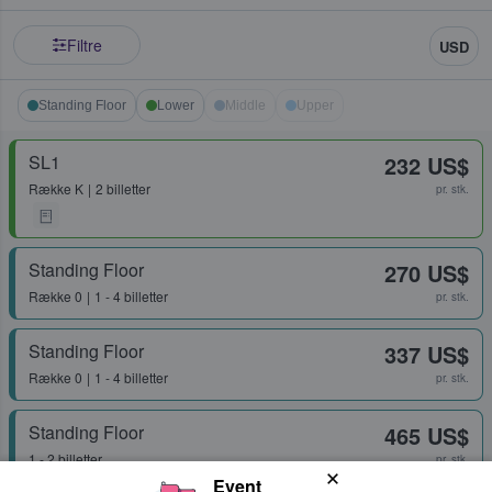
Filtre
USD
Standing Floor
Lower
Middle
Upper
SL1
232 US$
Række
K
2 billetter
pr. stk.
Standing Floor
270 US$
Række
0
1 - 4 billetter
pr. stk.
Standing Floor
337 US$
Række
0
1 - 4 billetter
pr. stk.
Standing Floor
465 US$
1 - 2 billetter
pr. stk.
Event