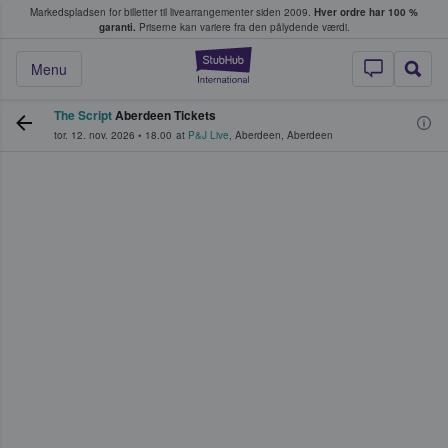
Markedspladsen for billetter til livearrangementer siden 2009.
Hver ordre har 100 %
fans køber og sælger billetter
garanti.
Priserne kan variere fra den pålydende værdi.
StubHub - Hvor fan
Menu
The Script
Aberdeen Tickets
tor. 12. nov. 2026
•
18.00
at
P&J Live
,
Aberdeen
,
Aberdeen