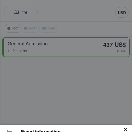
Filtre
USD
Floor
Lower
Upper
General Admission
437 US$
1 - 2 billetter
pr. stk.
Event information