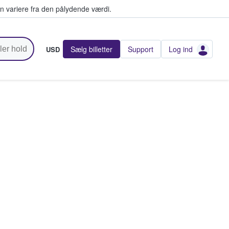
n variere fra den pålydende værdi.
Sælg billetter
Support
Log ind
USD