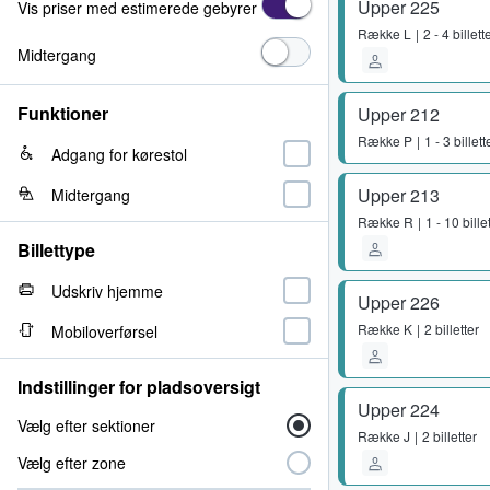
Upper 225
Vis priser med estimerede gebyrer
Række
L
2 - 4 billett
Midtergang
Funktioner
Upper 212
Række
P
1 - 3 billett
Adgang for kørestol
Upper 213
Midtergang
Række
R
1 - 10 bille
Billettype
Udskriv hjemme
Upper 226
Række
K
2 billetter
Mobiloverførsel
Indstillinger for pladsoversigt
Upper 224
Vælg efter sektioner
Række
J
2 billetter
Vælg efter zone