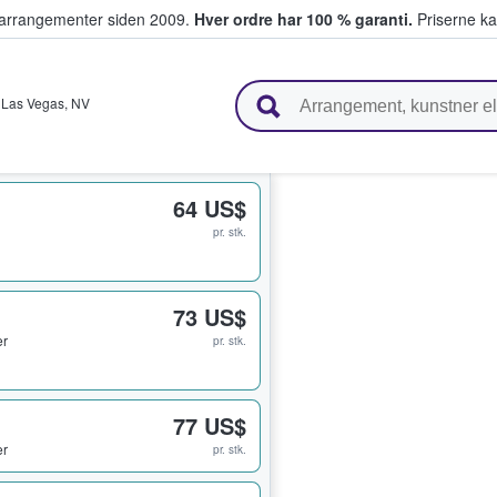
ivearrangementer siden 2009.
Hver ordre har 100 % garanti.
Priserne ka
ger billetter
,
Las Vegas
,
NV
64 US$
pr. stk.
73 US$
er
pr. stk.
77 US$
er
pr. stk.