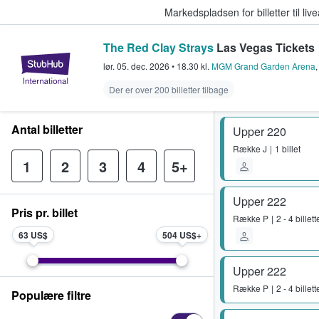
Markedspladsen for billetter til l
The Red Clay Strays
Las Vegas Tickets
StubHub - Hvor fans køber og sæl
lør. 05. dec. 2026
•
18.30
kl.
MGM Grand Garden Arena
Der er over 200 billetter tilbage
Antal billetter
Upper 220
Række
J
1 billet
1
2
3
4
5+
Upper 222
Pris pr. billet
Række
P
2 - 4 billett
63 US$
504 US$
Upper 222
Række
P
2 - 4 billett
Populære filtre