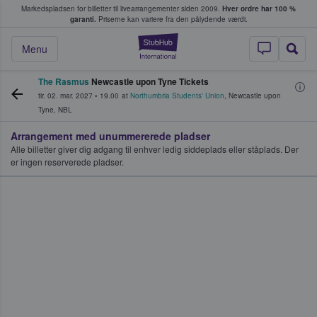
Markedspladsen for billetter til livearrangementer siden 2009.
Hver ordre har 100 %
fans køber og sælger billetter
garanti.
Priserne kan variere fra den pålydende værdi.
StubHub - Hvor fan
Menu
The Rasmus
Newcastle upon Tyne Tickets
tir. 02. mar. 2027
•
19.00
at
Northumbria Students' Union
,
Newcastle upon
Tyne
,
NBL
Arrangement med unummererede pladser
Alle billetter giver dig adgang til enhver ledig siddeplads eller ståplads. Der
er ingen reserverede pladser.