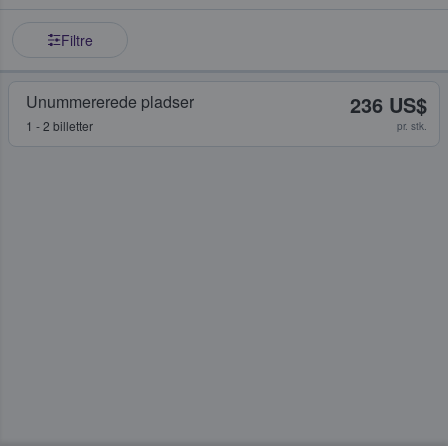
Filtre
Unummererede pladser
236 US$
1 - 2 billetter
pr. stk.