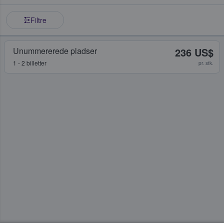
Filtre
Unummererede pladser
236 US$
1 - 2 billetter
pr. stk.