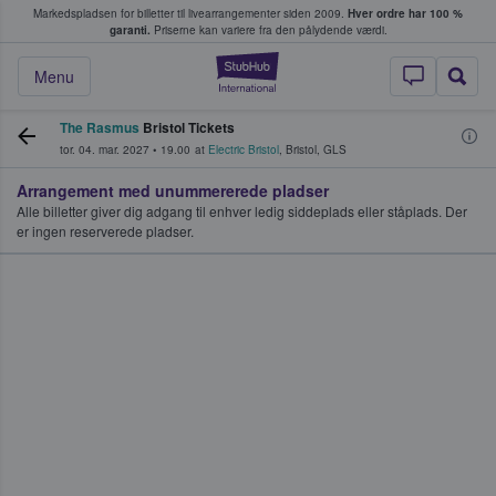
Markedspladsen for billetter til livearrangementer siden 2009.
Hver ordre har 100 %
fans køber og sælger billetter
garanti.
Priserne kan variere fra den pålydende værdi.
StubHub - Hvor fan
Menu
The Rasmus
Bristol Tickets
tor. 04. mar. 2027
•
19.00
at
Electric Bristol
,
Bristol
,
GLS
Arrangement med unummererede pladser
Alle billetter giver dig adgang til enhver ledig siddeplads eller ståplads. Der
er ingen reserverede pladser.