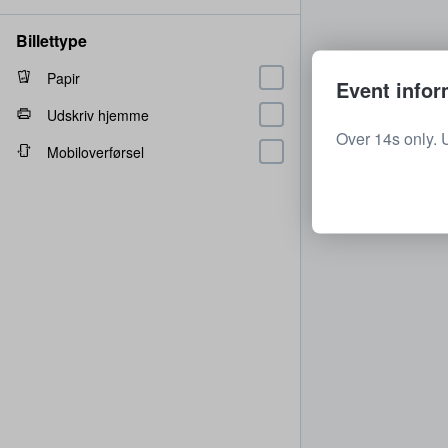
Billettype
Papir
Event infor
Udskriv hjemme
Over 14s only. 
Mobiloverførsel