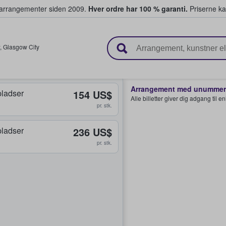
ivearrangementer siden 2009.
Hver ordre har 100 % garanti.
Priserne ka
ger billetter
,
Glasgow City
Arrangement med unummere
ladser
154 US$
Alle billetter giver dig adgang til 
pr. stk.
ladser
236 US$
pr. stk.