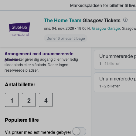
Markedspladsen for billetter til l
The Home Team
Glasgow Tickets
StubHub - Hvor fans køber og sæl
ons. 04. nov. 2026
•
19.00
kl.
Glasgow Garage
,
Glasgow
Der er 6 billetter tilbage
Arrangement med unummererede
Unummererede p
pladser
Alle billetter giver dig adgang til enhver ledig
1 - 4 billetter
siddeplads eller ståplads. Der er ingen
reserverede pladser.
Unummererede p
Antal billetter
1 - 2 billetter
1
2
4
Populære filtre
Vis priser med estimerede gebyrer