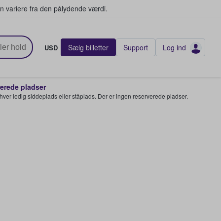
n variere fra den pålydende værdi.
Sælg billetter
Support
Log ind
USD
rede pladser
enhver ledig siddeplads eller ståplads. Der er ingen reserverede pladser.