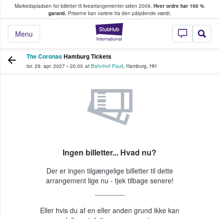
Markedspladsen for billetter til livearrangementer siden 2009.
Hver ordre har 100 %
fans køber og sælger billetter
garanti.
Priserne kan variere fra den pålydende værdi.
StubHub - Hvor fan
Menu
The Coronas
Hamburg Tickets
tor. 29. apr. 2027
•
20.00
at
Bahnhof Pauli
,
Hamburg
,
HH
Ingen billetter... Hvad nu?
Der er ingen tilgængelige billetter til dette
arrangement lige nu - tjek tilbage senere!
Eller hvis du af en eller anden grund ikke kan