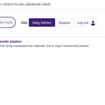
n variere fra den pålydende værdi.
Sælg billetter
Support
Log ind
USD
rede pladser
enhver ledig siddeplads eller ståplads. Der er ingen reserverede pladser.