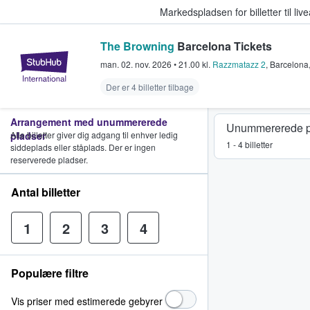
Markedspladsen for billetter til l
The Browning
Barcelona Tickets
StubHub - Hvor fans køber og sæl
man. 02. nov. 2026
•
21.00
kl.
Razzmatazz 2
,
Barcelona
Der er 4 billetter tilbage
Arrangement med unummererede
Unummererede p
pladser
Alle billetter giver dig adgang til enhver ledig
1 - 4 billetter
siddeplads eller ståplads. Der er ingen
reserverede pladser.
Antal billetter
1
2
3
4
Populære filtre
Vis priser med estimerede gebyrer