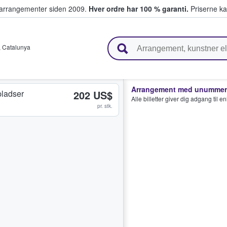
ivearrangementer siden 2009.
Hver ordre har 100 % garanti.
Priserne ka
ger billetter
,
Catalunya
Arrangement med unummere
ladser
202 US$
Alle billetter giver dig adgang til 
pr. stk.