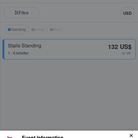
Filtre
USD
Standing
Circle
Rear
Stalls Standing
132 US$
1 - 6 billetter
pr. stk.
Event information