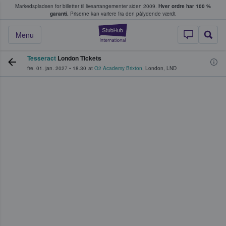
Markedspladsen for billetter til livearrangementer siden 2009.
Hver ordre har 100 %
fans køber og sælger billetter
garanti.
Priserne kan variere fra den pålydende værdi.
StubHub - Hvor fan
Menu
Tesseract
London Tickets
fre. 01. jan. 2027
•
18.30
at
O2 Academy Brixton
,
London
,
LND