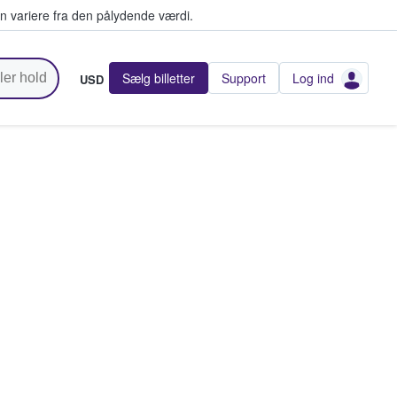
n variere fra den pålydende værdi.
Sælg billetter
Support
Log ind
USD