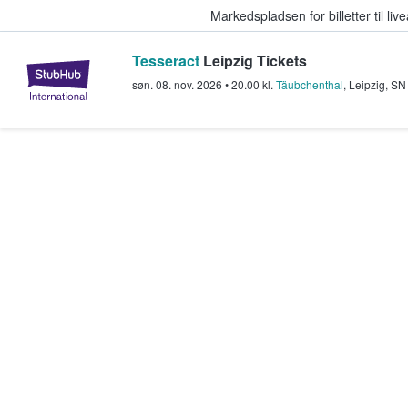
Markedspladsen for billetter til l
Tesseract
Leipzig Tickets
StubHub - Hvor fans køber og sæl
søn. 08. nov. 2026
•
20.00
kl.
Täubchenthal
,
Leipzig
,
SN