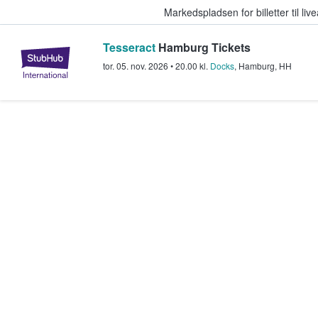
Markedspladsen for billetter til l
Tesseract
Hamburg Tickets
StubHub - Hvor fans køber og sæl
tor. 05. nov. 2026
•
20.00
kl.
Docks
,
Hamburg
,
HH