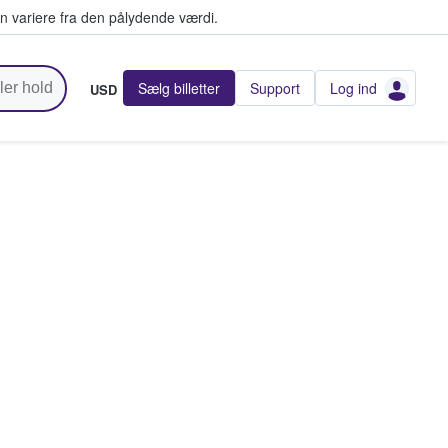
n variere fra den pålydende værdi.
Sælg billetter
Support
Log ind
USD