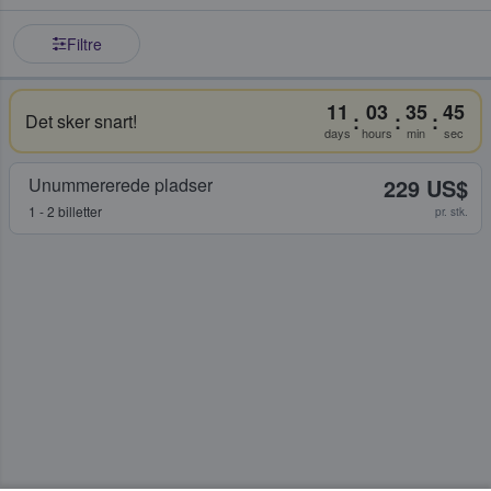
Filtre
11
03
35
45
:
:
:
Det sker snart!
days
hours
min
sec
Unummererede pladser
229 US$
1 - 2 billetter
pr. stk.