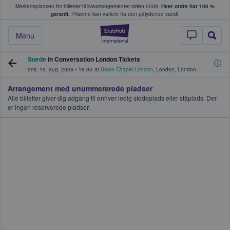
Markedspladsen for billetter til livearrangementer siden 2009.
Hver ordre har 100 %
fans køber og sælger billetter
garanti.
Priserne kan variere fra den pålydende værdi.
StubHub - Hvor fan
Menu
Suede
in Conversation London Tickets
ons. 19. aug. 2026
•
18.30
at
Union Chapel London
,
London
,
London
Arrangement med unummererede pladser
Alle billetter giver dig adgang til enhver ledig siddeplads eller ståplads. Der
er ingen reserverede pladser.