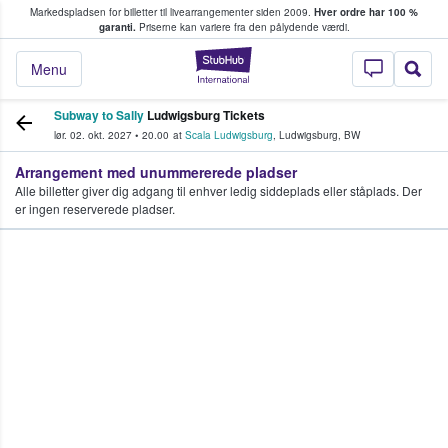
Markedspladsen for billetter til livearrangementer siden 2009.
Hver ordre har 100 %
fans køber og sælger billetter
garanti.
Priserne kan variere fra den pålydende værdi.
StubHub - Hvor fan
Menu
Subway to Sally
Ludwigsburg Tickets
lør. 02. okt. 2027
•
20.00
at
Scala Ludwigsburg
,
Ludwigsburg
,
BW
Arrangement med unummererede pladser
Alle billetter giver dig adgang til enhver ledig siddeplads eller ståplads. Der
er ingen reserverede pladser.