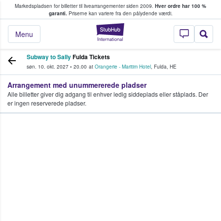
Markedspladsen for billetter til livearrangementer siden 2009.
Hver ordre har 100 %
fans køber og sælger billetter
garanti.
Priserne kan variere fra den pålydende værdi.
StubHub - Hvor fan
Menu
Subway to Sally
Fulda Tickets
søn. 10. okt. 2027
•
20.00
at
Orangerie - Maritim Hotel
,
Fulda
,
HE
Arrangement med unummererede pladser
Alle billetter giver dig adgang til enhver ledig siddeplads eller ståplads. Der
er ingen reserverede pladser.