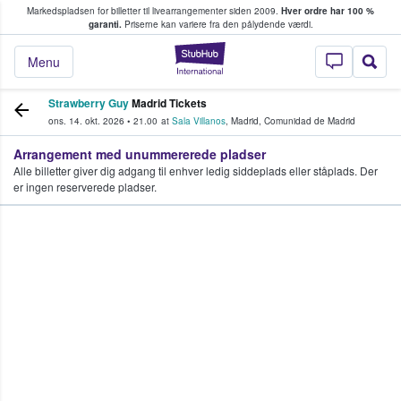
Markedspladsen for billetter til livearrangementer siden 2009.
Hver ordre har 100 %
fans køber og sælger billetter
garanti.
Priserne kan variere fra den pålydende værdi.
StubHub - Hvor fan
Menu
Strawberry Guy
Madrid Tickets
ons. 14. okt. 2026
•
21.00
at
Sala Villanos
,
Madrid
,
Comunidad de Madrid
Arrangement med unummererede pladser
Alle billetter giver dig adgang til enhver ledig siddeplads eller ståplads. Der
er ingen reserverede pladser.