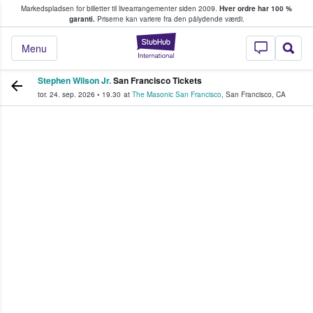
Markedspladsen for billetter til livearrangementer siden 2009.
Hver ordre har 100 %
fans køber og sælger billetter
garanti.
Priserne kan variere fra den pålydende værdi.
StubHub - Hvor fan
Menu
Stephen Wilson Jr.
San Francisco Tickets
tor. 24. sep. 2026
•
19.30
at
The Masonic San Francisco
,
San Francisco
,
CA